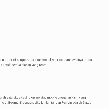
ain Book of Slingo Anda akan memiliki 11 berputar awalnya, Anda
a untuk semua alasan yang tepat.
alah satu situs kasino online atau mobile unggulan kami yang
 slot Boomanji dengan. Jika jumlah tangan Pemain adalah 5 atau