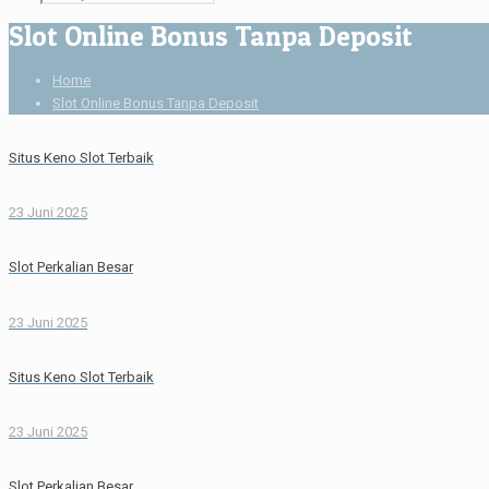
Slot Online Bonus Tanpa Deposit
Home
Slot Online Bonus Tanpa Deposit
Situs Keno Slot Terbaik
23 Juni 2025
Slot Perkalian Besar
23 Juni 2025
Situs Keno Slot Terbaik
23 Juni 2025
Slot Perkalian Besar