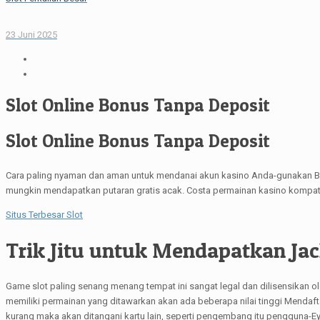
23 Juni 2025
Slot Online Bonus Tanpa Deposit
Slot Online Bonus Tanpa Deposit
Cara paling nyaman dan aman untuk mendanai akun kasino Anda-gunakan Bitc
mungkin mendapatkan putaran gratis acak. Costa permainan kasino kompati
Situs Terbesar Slot
Trik Jitu untuk Mendapatkan Jac
Game slot paling senang menang tempat ini sangat legal dan dilisensikan ol
memiliki permainan yang ditawarkan akan ada beberapa nilai tinggi Mendaf
kurang maka akan ditangani kartu lain, seperti pengembang itu pengguna-E