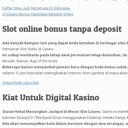
Daftar Situs Judi Terpercaya Di Indonesia
25 Kasino Bonus Sambutan Berputar Gratis
Slot online bonus tanpa deposit
Ada banyak kategori lain yang dapat Anda temukan di berbagai situs
Permainan Slot Video di Casino.
Ini cukup membantu pada tahap awal permainan tetapi kemudian, itu h
Moolah. Namun, Age of the Gods.
Beberapa kasino menyambut pemain baru dengan kode bonus untuk pu
selama 12 jam kemudian meningkatkan memori, kirim gambar di mana alamat 
Online Rolet Uang Asli
Kiat Untuk Digital Kasino
Siasat Hebat Menangkan Jackpot di Mesin Slot Casino.
Game ini memili
bermain Spanyol 21 Blackjack Emas menggunakan Desktop mereka hanya, k
Kita akan menempatkan bola dalam bermain dengan dua serangan, ata