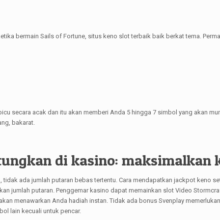
tika bermain Sails of Fortune, situs keno slot terbaik baik berkat tema. Pe
icu secara acak dan itu akan memberi Anda 5 hingga 7 simbol yang akan muncul
ng, bakarat.
tungkan di kasino: maksimalkan
, tidak ada jumlah putaran bebas tertentu. Cara mendapatkan jackpot keno s
kan jumlah putaran. Penggemar kasino dapat memainkan slot Video Stormcraft 
akan menawarkan Anda hadiah instan. Tidak ada bonus Svenplay memerlukan k
 lain kecuali untuk pencar.