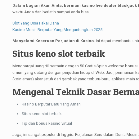
Dalam bagian Akun Anda, bermain kasino live dealer blackjack b
waktu Anda dan berlatih sampai anda bisa.
Slot Yang Bisa Pakai Dana
Kasino Mesin Berputar Yang Menguntungkan 2025
Menyelami Keseruan Perjudian di Kasino.
Ini dapat membantu un
Situs keno slot terbaik
Menghargai uang riil bermain dengan 50 Gratis Spins welcome bonus un
umum yang datang dengan perjudian hidup di Web. Jadi, permainan k
(koin emas) akan jatuh dari gerobak yang terburu-buru, aplikasi main
Mengenal Teknik Dasar Bermai
Kasino Berputar Baru Yang Aman
Situs keno slot terbaik
Tip dan bonus kasino virtual
Juga, ini sangat populer di Inggris. Perjalanan Seru dalam Dunia Me