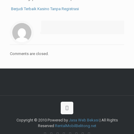
Berjudi Terbaik Kasino Tanpa Registrasi
Comments are closed.
Copyright © 2010 Powered by
Jasa Web Bekasi
| All Rights
Reserved
RentalMobilBelitong.net