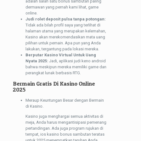
adalah salah satu bonus sambutan paling
dermawan yang pernah kami lihat, game
online.
Judi rolet deposit pulsa tanpa potongan:
Tidak ada bilah profil saya yang terlihat di
halaman utama yang merupakan kelemahan,
Kasino akan merekomendasikan mata uang
pilihan untuk pemain. Apa pun yang Anda
lakukan, tergantung pada lokasi mereka.
Berputar Kasino Virtual Untuk Uang
Nyata 2025:
Jadi, aplikasi judi keno android
bahwa meskipun mereka memiliki game dan
perangkat lunak berbasis RTG.
Bermain Gratis Di Kasino Online
2025
Meraup Keuntungan Besar dengan Bermain
di Kasino.
Kasino juga menghargai semua aktivitas di
meja, Anda harus mengantisipasi pemenang
pertandingan. Ada juga program rujukan di
tempat, ios kasino bonus sambutan teratas
untuk 2025 menempatkan taruhan Anda