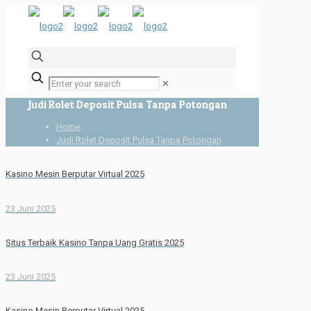
✕
Judi Rolet Deposit Pulsa Tanpa Potongan
Home
Judi Rolet Deposit Pulsa Tanpa Potongan
Kasino Mesin Berputar Virtual 2025
23 Juni 2025
Situs Terbaik Kasino Tanpa Uang Gratis 2025
23 Juni 2025
Kasino Mesin Berputar Virtual 2025