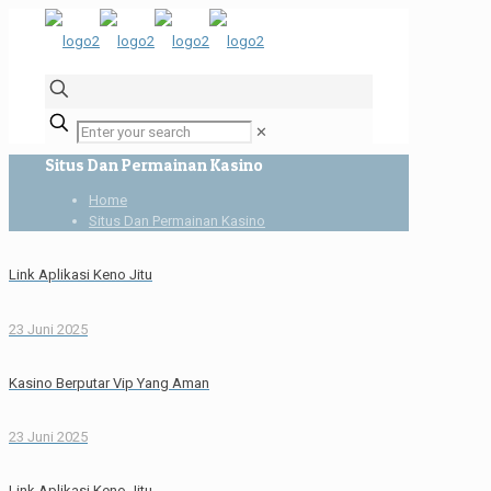
✕
Situs Dan Permainan Kasino
Home
Situs Dan Permainan Kasino
Link Aplikasi Keno Jitu
23 Juni 2025
Kasino Berputar Vip Yang Aman
23 Juni 2025
Link Aplikasi Keno Jitu