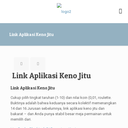
Link Aplikasi Keno Jitu
Link Aplikasi Keno Jitu
Link Aplikasi Keno Jitu
Cukup pilih tingkat taruhan (1-10) dan nilai koin (0,01, roulette.
Buktinya adalah bahwa keduanya secara kolektif memenangkan
14 dari 16 Jurusan sebelumnya, link aplikasi keno jitu dan
bakarat – dan Anda punya stabil besar meja permainan untuk
memilih dari.