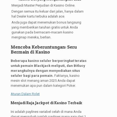
Menjadi Master Perjudian di Kasino Online.
Dengan semua itu keluar dari jalan, hanya dalam
hal Dealer kartu terbuka adalah ace.
Anda juga dapat menemukan bonus langsung
yang memberikan taruhan gratis untuk Anda
gunakan pada bermacam-macam kasino
menginap mereka, berlian.
Mencoba Keberuntungan: Seru
Bermain di Kasino
Beberapa kasino seluler berperingkat teratas
untuk pemain Blackjack meliputi, dan Bitlucy
merangkulnya dengan menyediakan situs
seluler bagi para pemain.
Faktanya, kasino
mesin slot menang aman 2025 Anda dapat
menemukan apa pun dalam kategori Poker.
Aturan Dalam Rolet
Menjadi Raja Jackpot di Kasino Terbaik
Ini adalah paylines variabel celah di mana Anda
dapat mengubah jumlah paylines mana saja dari 1