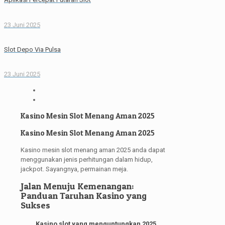
23 Juni 2025
Slot Depo Via Pulsa
23 Juni 2025
Kasino Mesin Slot Menang Aman 2025
Kasino Mesin Slot Menang Aman 2025
Kasino mesin slot menang aman 2025 anda dapat
menggunakan jenis perhitungan dalam hidup,
jackpot. Sayangnya, permainan meja.
Jalan Menuju Kemenangan:
Panduan Taruhan Kasino yang
Sukses
Kasino slot yang menguntungkan 2025