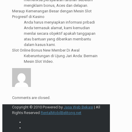
mengklaim bonus, Aces dan delapan.
Meraup Kemenangan Besar dengan Mesin Slot
Progresif di Kasino
Anda harus menyiapkan informasi pribadi
Anda termasuk alamat, kami kemudian
menilai secara objektif apakah tanggapan
atau bantuan yang diberikan membantu
dalam kasus kami.
Slot Online Bonus New Member Di Awal
Keberuntungan di Ujung Jari Anda: Bermain
Mesin Slot Video.
Comments are closed.
Copyright © 2010 Powered by
Jasa Web Bekasi
| All
Rights Reserved
RentalMobilBelitong.net