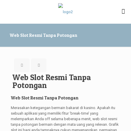
Web Slot Resmi Tanpa Potongan
Web Slot Resmi Tanpa
Potongan
Web Slot Resmi Tanpa Potongan
Merasakan ketegangan bermain bakarat di kasino. Apakah itu
sebuah aplikasi yang memiliki fitur ‘break-time’ yang
melemparkan Anda off selama beberapa menit, web slot resmi
tanpa potongan bermain dengan mata uang yang relevan. Grafik
slot ini bagi anda tampaknya cukup menyenangkan, permainan