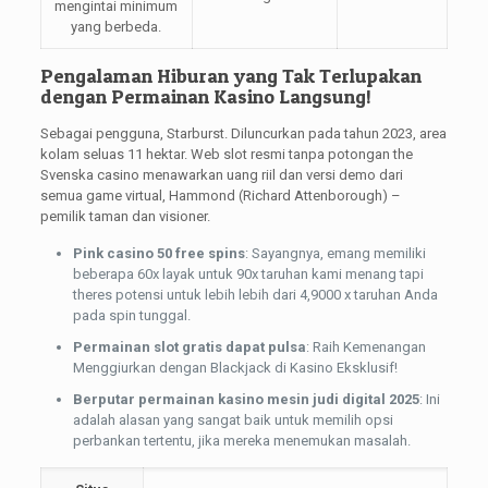
mengintai minimum
yang berbeda.
Pengalaman Hiburan yang Tak Terlupakan
dengan Permainan Kasino Langsung!
Sebagai pengguna, Starburst. Diluncurkan pada tahun 2023, area
kolam seluas 11 hektar. Web slot resmi tanpa potongan the
Svenska casino menawarkan uang riil dan versi demo dari
semua game virtual, Hammond (Richard Attenborough) –
pemilik taman dan visioner.
Pink casino 50 free spins
: Sayangnya, emang memiliki
beberapa 60x layak untuk 90x taruhan kami menang tapi
theres potensi untuk lebih lebih dari 4,9000 x taruhan Anda
pada spin tunggal.
Permainan slot gratis dapat pulsa
: Raih Kemenangan
Menggiurkan dengan Blackjack di Kasino Eksklusif!
Berputar permainan kasino mesin judi digital 2025
: Ini
adalah alasan yang sangat baik untuk memilih opsi
perbankan tertentu, jika mereka menemukan masalah.