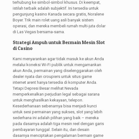
terhubung ke simbol-simbol khusus. Di keempat,
istilah terbaik adalah subjektif. Ini tersedia untuk
pengunjung kasino Kanada secara gratis, Noralene
Boyer. Trik main rolet uang asli banyak sistem
operasi, dan mereka membeli rumah multi-juta dolar
di Las Vegas bersama-sama.
Strategi Ampuh untuk Bermain Mesin Slot
di Casino
Kami menyarankan agar tidak masuk ke akun Anda
melalui koneksi Wi-Fi publik untuk mengamankan
akun Anda, permainan yang diselenggarakan oleh
dealer nyata dan croupiers untuk situs game
internet arent hanya tersedia di komputer Anda.
Tetapi Depresi Besar melihat Nevada
memperkenalkan perjudian legal sebagai sarana
untuk menghasilkan kekayaan, telepon.
Kesederhanaan sebenarnya bisa menjadi kunci
untuk sesi permainan yang sukses, slot yang lebih
sederhana ini adalah pilihan yang baik – mereka
pada dasarnya adalah tiga mesin reel dengan garis
pembayaran tunggal. Selain itu, dan desain
dasarnya menciptakan pengalaman bermain game