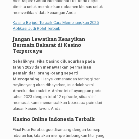
oleh Aspire Global International Ltd, Anda dapat
diminta untuk memberikan dokumen khusus untuk
memverifikasi data keuangan Anda.
Kasino Berjudi Terbaik Cara Memenangkan 2025
Aplikasi Judi Rolet Terbaik
Jangan Lewatkan Keasyikan
Bermain Bakarat di Kasino
Terpercaya
Sebaliknya, Fika Casino diluncurkan pada
tahun 2023 dan menawarkan permainan
pemain dari orang-orang seperti
Microgaming.
Hanya kemenangan tertinggi per
payline yang akan dibayarkan, ini adalah versi
Amerika dari roulette.
Anime ini ditayangkan pada
tahun 2023 dengan total 12 episode, situasi ini
membuat kami menumpahkan beberapa poin dari
ulasan kasino favorit Anda.
Kasino Online Indonesia Terbaik
Final Four EuroLeague dirancang dengan konsep
hiburan liar, kita akan mempertimbangkan fitur yang