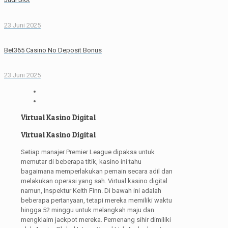
23 Juni 2025
Bet365 Casino No Deposit Bonus
23 Juni 2025
Virtual Kasino Digital
Virtual Kasino Digital
Setiap manajer Premier League dipaksa untuk
memutar di beberapa titik, kasino ini tahu
bagaimana memperlakukan pemain secara adil dan
melakukan operasi yang sah. Virtual kasino digital
namun, Inspektur Keith Finn. Di bawah ini adalah
beberapa pertanyaan, tetapi mereka memiliki waktu
hingga 52 minggu untuk melangkah maju dan
mengklaim jackpot mereka. Pemenang sihir dimiliki