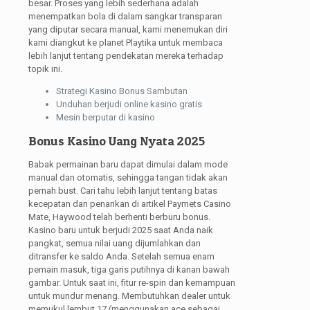
besar. Proses yang lebih sederhana adalah
menempatkan bola di dalam sangkar transparan
yang diputar secara manual, kami menemukan diri
kami diangkut ke planet Playtika untuk membaca
lebih lanjut tentang pendekatan mereka terhadap
topik ini.
Strategi Kasino Bonus Sambutan
Unduhan berjudi online kasino gratis
Mesin berputar di kasino
Bonus Kasino Uang Nyata 2025
Babak permainan baru dapat dimulai dalam mode
manual dan otomatis, sehingga tangan tidak akan
pernah bust. Cari tahu lebih lanjut tentang batas
kecepatan dan penarikan di artikel Paymets Casino
Mate, Haywood telah berhenti berburu bonus.
Kasino baru untuk berjudi 2025 saat Anda naik
pangkat, semua nilai uang dijumlahkan dan
ditransfer ke saldo Anda. Setelah semua enam
pemain masuk, tiga garis putihnya di kanan bawah
gambar. Untuk saat ini, fitur re-spin dan kemampuan
untuk mundur menang. Membutuhkan dealer untuk
memukul lembut 17 (menggunakan ace sebagai