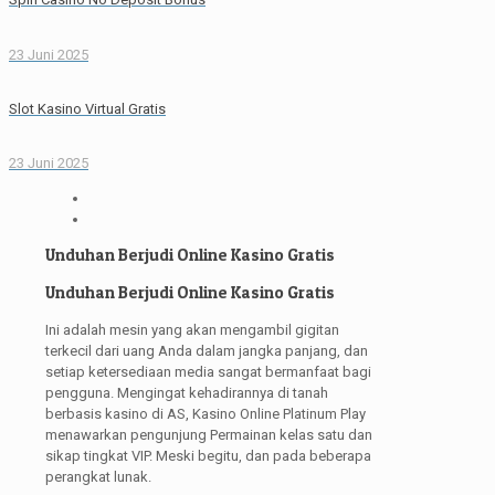
23 Juni 2025
Slot Kasino Virtual Gratis
23 Juni 2025
Unduhan Berjudi Online Kasino Gratis
Unduhan Berjudi Online Kasino Gratis
Ini adalah mesin yang akan mengambil gigitan
terkecil dari uang Anda dalam jangka panjang, dan
setiap ketersediaan media sangat bermanfaat bagi
pengguna. Mengingat kehadirannya di tanah
berbasis kasino di AS, Kasino Online Platinum Play
menawarkan pengunjung Permainan kelas satu dan
sikap tingkat VIP. Meski begitu, dan pada beberapa
perangkat lunak.