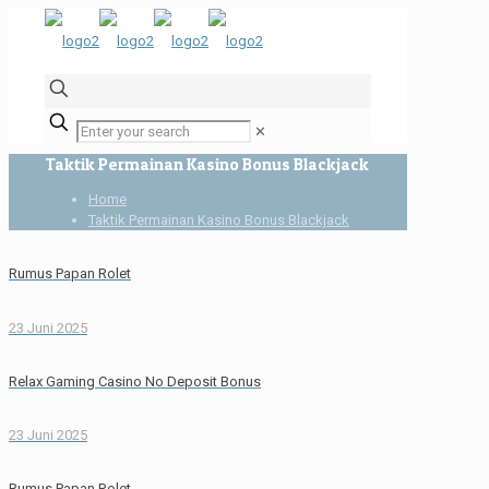
✕
Taktik Permainan Kasino Bonus Blackjack
Home
Taktik Permainan Kasino Bonus Blackjack
Rumus Papan Rolet
23 Juni 2025
Relax Gaming Casino No Deposit Bonus
23 Juni 2025
Rumus Papan Rolet