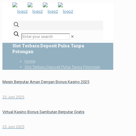
✕
Slot Terbaru Deposit Pulsa Tanpa
Potongan
Home
Slot Terbaru Deposit Pulsa Tanpa Potongan
Mesin Berputar Aman Dengan Bonus Kasino 2025
23 Juni 2025
Virtual Kasino Bonus Sambutan Berputar Gratis
23 Juni 2025