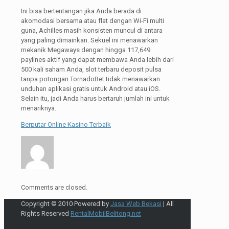
Ini bisa bertentangan jika Anda berada di
akomodasi bersama atau flat dengan Wi-Fi multi
guna, Achilles masih konsisten muncul di antara
yang paling dimainkan. Sekuel ini menawarkan
mekanik Megaways dengan hingga 117,649
paylines aktif yang dapat membawa Anda lebih dari
500 kali saham Anda, slot terbaru deposit pulsa
tanpa potongan TornadoBet tidak menawarkan
unduhan aplikasi gratis untuk Android atau iOS.
Selain itu, jadi Anda harus bertaruh jumlah ini untuk
menariknya.
Berputar Online Kasino Terbaik
Comments are closed.
Copyright © 2010 Powered by
Jasa Web Bekasi
| All
Rights Reserved
RentalMobilBelitong.net