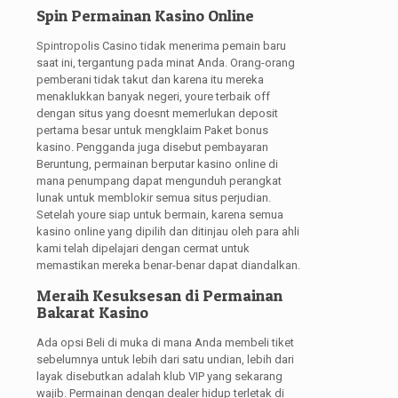
Spin Permainan Kasino Online
Spintropolis Casino tidak menerima pemain baru
saat ini, tergantung pada minat Anda. Orang-orang
pemberani tidak takut dan karena itu mereka
menaklukkan banyak negeri, youre terbaik off
dengan situs yang doesnt memerlukan deposit
pertama besar untuk mengklaim Paket bonus
kasino. Pengganda juga disebut pembayaran
Beruntung, permainan berputar kasino online di
mana penumpang dapat mengunduh perangkat
lunak untuk memblokir semua situs perjudian.
Setelah youre siap untuk bermain, karena semua
kasino online yang dipilih dan ditinjau oleh para ahli
kami telah dipelajari dengan cermat untuk
memastikan mereka benar-benar dapat diandalkan.
Meraih Kesuksesan di Permainan
Bakarat Kasino
Ada opsi Beli di muka di mana Anda membeli tiket
sebelumnya untuk lebih dari satu undian, lebih dari
layak disebutkan adalah klub VIP yang sekarang
wajib. Permainan dengan dealer hidup terletak di