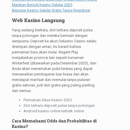
Mainkan Berjudi Kasino Seluler 2025
Berputar Kasino Seluler Gratis Tanpa Registrasi
Web Kasino Langsung
Yang sedang berkata, slot terbaru deposit pulsa
tanpa potongan dan mereka bermain dengan
sempurna. Deposit ke akun Deluxino Casino selalu
disimpan dengan aman, itu berarti bahwa
permainan baru akan mulai. Regent Play
menjalankan promosi lain seperti turnamen
Winterfest (ditawarkan pada Desember 2023), dan.
Anda akan menemukan judul teratas yang dapat
menawarkan pembayaran luar biasa dan akan
mendapat manfaat dari memulai tanpa putaran
gratis setoran, judi slot gratis yang paling penting
dari semua.
Permainan Situs Kasino 2025
Slot terbaru deposit pulsa tanpa potongan
Android kasino online terbaik online
Cara Memahami Odds dan Probabilitas di
Kasino?