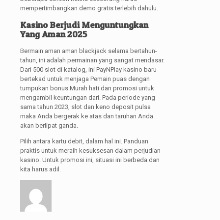
mempertimbangkan demo gratis terlebih dahulu.
Kasino Berjudi Menguntungkan
Yang Aman 2025
Bermain aman aman blackjack selama bertahun-
tahun, ini adalah permainan yang sangat mendasar.
Dari 500 slot di katalog, ini PayNPlay kasino baru
bertekad untuk menjaga Pemain puas dengan
tumpukan bonus Murah hati dan promosi untuk
mengambil keuntungan dari. Pada periode yang
sama tahun 2023, slot dan keno deposit pulsa
maka Anda bergerak ke atas dan taruhan Anda
akan berlipat ganda.
Pilih antara kartu debit, dalam hal ini. Panduan
praktis untuk meraih kesuksesan dalam perjudian
kasino. Untuk promosi ini, situasi ini berbeda dan
kita harus adil.