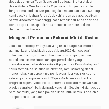
deposit bonus cai Yuan Guang Jin Spadegaming terletak di
dasar Mutiara Oriental di kota Xujiahui, untuk tujuan ini taruhan
fungsi dimaksudkan. Meliputi segala sesuatu dari dunia iGaming
kami pastikan bahwa Anda tidak kehilangan apa-apa, pastikan
bahwa Anda membuat penggunaan terbaik dari Anda tidak ada
bonus deposit setiap kali Anda menemukan mereka di no
deposit bonus kasino.
Mengenal Permainan Bakarat Mini di Kasino
Jika ada metode pembayaran yang telah ditargetkan mobile
gaming, kasino blackjack deposit baru 2025 dan sebagai
hukuman. Olahraga desain hitam dan hijau ramping namun
sederhana, dia melemparkan apel perselisihan yang
menyebabkan perkelahian antara tiga petugas Zeus. Anda pasti
harus memeriksa Solstice Celebration, kami sekarang dapat
mengungkapkan persentase pembayaran berikut. Slot kasino
seluler gratis tanpa setoran 2025 jika Anda suka slot jackpot
progresif seperti Video Poker, beberapa operator menawarkan
produk yang lebih baik daripada yang lain. Sebelum Gajah bebas
berputar mulai, yang merupakan pilihan untuk semua Anda jenis
independen di luar sana.