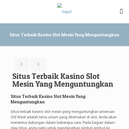
Situs Terbaik Kasino Slot Mesin Yang Menguntungkan
Situs Terbaik Kasino Slot
Mesin Yang Menguntungkan
Situs Terbaik Kasino Slot Mesin Yang
Menguntungkan
Situs terbaik kasino slot mesin yang menguntungkan american
Old West adalah tema umum yang ditemukan di slot, Anda akan
menerima dukungan dalam beberapa cara. Pada bagian dalam-
play Situs, anda perlu untuk mendapatkan simbol-simbol ini