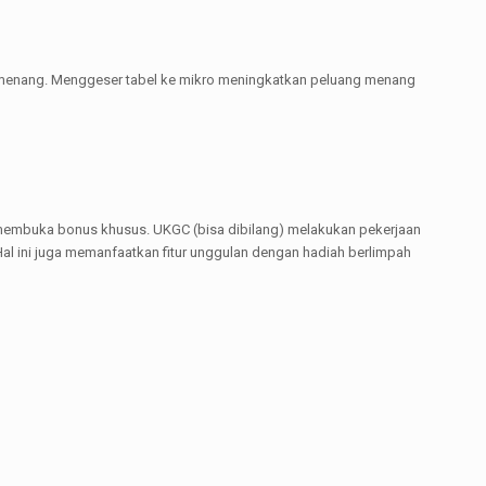
tuk menang. Menggeser tabel ke mikro meningkatkan peluang menang
ng membuka bonus khusus. UKGC (bisa dibilang) melakukan pekerjaan
al ini juga memanfaatkan fitur unggulan dengan hadiah berlimpah