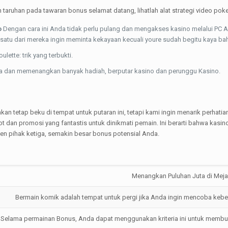
aruhan pada tawaran bonus selamat datang, lihatlah alat strategi video poker
o
Dengan cara ini Anda tidak perlu pulang dan mengakses kasino melalui PC A
atu dari mereka ingin meminta kekayaan kecuali youre sudah begitu kaya bah
ulette: trik yang terbukti.
a dan memenangkan banyak hadiah, berputar kasino dan perunggu Kasino.
r akan tetap beku di tempat untuk putaran ini, tetapi kami ingin menarik perhat
t dan promosi yang fantastis untuk dinikmati pemain. Ini berarti bahwa kas
n pihak ketiga, semakin besar bonus potensial Anda.
Menangkan Puluhan Juta di Meja
Bermain komik adalah tempat untuk pergi jika Anda ingin mencoba keber
Selama permainan Bonus, Anda dapat menggunakan kriteria ini untuk membuat 