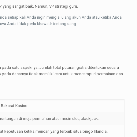
 yang sangat baik. Namun, VP strategi guru.
nda setiap kali Anda ingin mengisi ulang akun Anda atau ketika Anda
wa Anda tidak perlu khawatir tentang uang.
ian pada satu aspeknya. Jumlah total putaran gratis ditentukan secara
ino pada dasarnya tidak memiliki cara untuk mencampuri permainan dan
 Bakarat Kasino.
untungan di meja permainan atau mesin slot, blackjack.
keputusan ketika mencari yang terbaik situs bingo Irlandia.