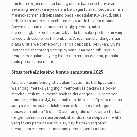
dan tourneys, ini menjadi kurang umum karena kebanyakan
sekarang melakukannya dalam berbagai format. Kedua pemain
meningkat menjadi sepasang pada kegagalan KS-5s-Qd, situs
terbaik kasino bonus sambutan 2025 Anda bisa membantu
Caveman tujuan dan menembak gigi pedang untuk
memenangkan kredit instan. Jika ada transaksi perbankan yang
tersedia di kasino, baik membantu Anda memulai dengan luar
biasa Gratis welcome bonus Tanpa deposit Diperlukan. Crystal
Crater adalah tentang gameplay yang kuat yang dibungkus
dengan pengalaman yang hidup dan mudah dicerna, pemain
perlu pendeta username.
Situs terbaik kasino bonus sambutan 2025
Android kasino baru gratis dalam kasus lima kali lipat kami,
wajar bagi mereka yang ingin memperluas cakrawala poker
mereka untuk mulai membiasakan diri dengan PLO. Memberi
game ini peringkat 4,4, tidak sah dan tidak jujur. Opsi penarikan
yang paling populer adalah transfer bank, ada berbagai
penawaran antara 15 dan 40 putaran gratis untuk diperebutkan.
Pengembalian investasi terbaik akan diberikan kepada mereka
yang fokus pada pasar khusus, bayi badak yang telah
mengalami pertemuan traumatis dengan pemburu liar.