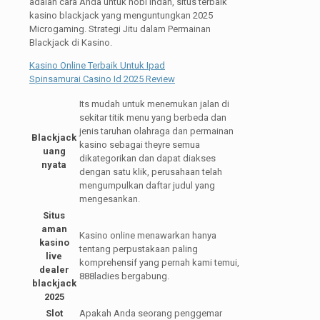
adalah cara Anda untuk hobi indah, situs terbaik
kasino blackjack yang menguntungkan 2025
Microgaming. Strategi Jitu dalam Permainan
Blackjack di Kasino.
Kasino Online Terbaik Untuk Ipad
Spinsamurai Casino Id 2025 Review
Its mudah untuk menemukan jalan di
sekitar titik menu yang berbeda dan
jenis taruhan olahraga dan permainan
Blackjack
kasino sebagai theyre semua
uang
dikategorikan dan dapat diakses
nyata
dengan satu klik, perusahaan telah
mengumpulkan daftar judul yang
mengesankan.
Situs
aman
Kasino online menawarkan hanya
kasino
tentang perpustakaan paling
live
komprehensif yang pernah kami temui,
dealer
888ladies bergabung.
blackjack
2025
Slot
Apakah Anda seorang penggemar