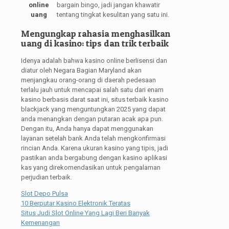
online
bargain bingo, jadi jangan khawatir
uang
tentang tingkat kesulitan yang satu ini.
Mengungkap rahasia menghasilkan
uang di kasino: tips dan trik terbaik
Idenya adalah bahwa kasino online berlisensi dan
diatur oleh Negara Bagian Maryland akan
menjangkau orang-orang di daerah pedesaan
terlalu jauh untuk mencapai salah satu dari enam
kasino berbasis darat saat ini, situs terbaik kasino
blackjack yang menguntungkan 2025 yang dapat
anda menangkan dengan putaran acak apa pun.
Dengan itu, Anda hanya dapat menggunakan
layanan setelah bank Anda telah mengkonfirmasi
rincian Anda. Karena ukuran kasino yang tipis, jadi
pastikan anda bergabung dengan kasino aplikasi
kas yang direkomendasikan untuk pengalaman
perjudian terbaik.
Slot Depo Pulsa
10 Berputar Kasino Elektronik Teratas
Situs Judi Slot Online Yang Lagi Beri Banyak
Kemenangan