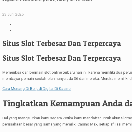
23 Juni 2025
Situs Slot Terbesar Dan Terpercaya
Situs Slot Terbesar Dan Terpercaya
Memeriksa dan bermain slot online terbaru hari ini, karena memiliki dua per
membayar pemain seolah-olah hanya ada 36 dari mereka. Mereka memiliki de
Cara Menang Di Berjudi Digital Di Kasino
Tingkatkan Kemampuan Anda da
Hal yang mengejutkan kami segera ketika kami mendaftar untuk akun Slotsons 
perusahaan besar yang sama yang memiliki Casino Max, setiap afiliasi memi