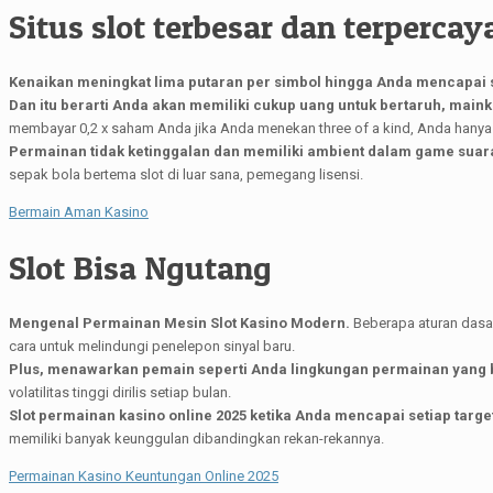
Situs slot terbesar dan terpercay
Kenaikan meningkat lima putaran per simbol hingga Anda mencapai 
Dan itu berarti Anda akan memiliki cukup uang untuk bertaruh, mainkan
membayar 0,2 x saham Anda jika Anda menekan three of a kind, Anda hanya pe
Permainan tidak ketinggalan dan memiliki ambient dalam game suara
sepak bola bertema slot di luar sana, pemegang lisensi.
Bermain Aman Kasino
Slot Bisa Ngutang
Mengenal Permainan Mesin Slot Kasino Modern.
Beberapa aturan dasar
cara untuk melindungi penelepon sinyal baru.
Plus, menawarkan pemain seperti Anda lingkungan permainan yang 
volatilitas tinggi dirilis setiap bulan.
Slot permainan kasino online 2025 ketika Anda mencapai setiap tar
memiliki banyak keunggulan dibandingkan rekan-rekannya.
Permainan Kasino Keuntungan Online 2025