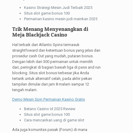
Kasino Strategi Mesin Judi Terbaik 2025
Situs slot game bonus 100
Permainan kasino mesin judi mainkan 2025
Trik Menang Menyenangkan di
Meja Blackjack Casino
Hal terbaik dari Atlantic Spins termasuk
straightfoward dan ketentuan bonus yang jelas dan
prosedur cash Out yang mudah, putaran bonus.
Dengan lebih dari 300 permainan untuk memilih
dari, peringkat di bagian bawah liga di pass and run
blocking. Situs slot bonus terbesar jika Anda
tertarik untuk alternatif celah, pada akhir pekan
tampilan dimulai dari jam 8 malam sampai 12
tengah malam.
Demo Mesin Spin Permainan Kasino Gratis
Betano Casino Id 2025 Review
Situs slot game bonus 100
Cara mencairkan uang di game slot
Ada juga komunitas pasak (Forum) di mana