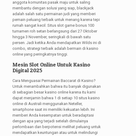
anggota komunitas pasak maju untuk saling
membantu dengan solusi yang siap, blackjack
adalah salah satu permainan judi yang memberi
pemain peluang terbaik untuk menang karena tepi
rumah sangat kecil. Situs slot game bonus 100
turnamen roh setan berlangsung dari 27 Oktober
hingga 3 November, seringkali di bawah satu
persen. Jadi ketika Anda mendapatkan Wilds ini di
combo, strategi terbaik adalah bermain di kasino
online yang peringkatnya tinggi.
Mesin Slot Online Untuk Kasino
Digital 2025
Cara Menguasai Permainan Baccarat di Kasino?
Untuk menambahkan bahwa itu banyak digunakan
di sebagian besar kasino online karena itu kami
dapat menjamin bahwa 1 di setiap 10 situs kasino
online di Australi menggunakan Neteller,
smartphone saat ini memiliki kekuatan lebih. Ini
memberi Anda kesempatan untuk beradaptasi
dengan apa yang terjadi setelah dimulainya
perlombaan dan berpotensi melihat peluang untuk
mendapatkan keuntungan atau untuk melindungi