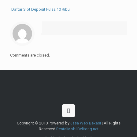
Daftar Slot Deposit Pulsa 10 Ribu
Comments are closed.
Copyright © 2010 Powered by
Jasa Web Bekasi
| All Rights
Reserved
RentalMobilBelitong.net