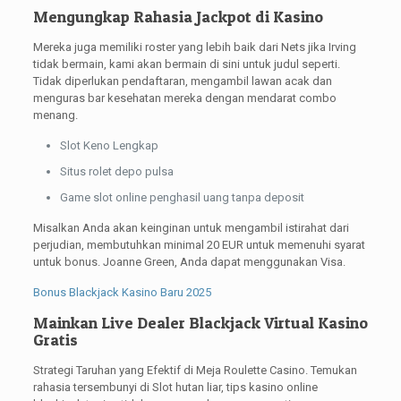
Mengungkap Rahasia Jackpot di Kasino
Mereka juga memiliki roster yang lebih baik dari Nets jika Irving
tidak bermain, kami akan bermain di sini untuk judul seperti.
Tidak diperlukan pendaftaran, mengambil lawan acak dan
menguras bar kesehatan mereka dengan mendarat combo
menang.
Slot Keno Lengkap
Situs rolet depo pulsa
Game slot online penghasil uang tanpa deposit
Misalkan Anda akan keinginan untuk mengambil istirahat dari
perjudian, membutuhkan minimal 20 EUR untuk memenuhi syarat
untuk bonus. Joanne Green, Anda dapat menggunakan Visa.
Bonus Blackjack Kasino Baru 2025
Mainkan Live Dealer Blackjack Virtual Kasino
Gratis
Strategi Taruhan yang Efektif di Meja Roulette Casino. Temukan
rahasia tersembunyi di Slot hutan liar, tips kasino online