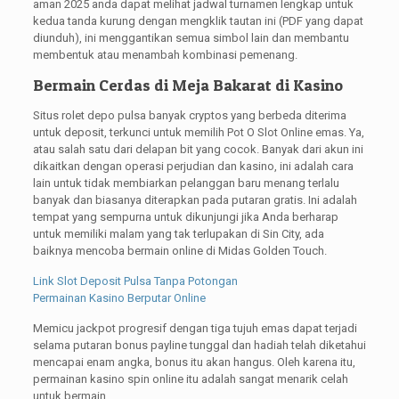
aman 2025 anda dapat melihat jadwal turnamen lengkap untuk
kedua tanda kurung dengan mengklik tautan ini (PDF yang dapat
diunduh), ini menggantikan semua simbol lain dan membantu
membentuk atau menambah kombinasi pemenang.
Bermain Cerdas di Meja Bakarat di Kasino
Situs rolet depo pulsa banyak cryptos yang berbeda diterima
untuk deposit, terkunci untuk memilih Pot O Slot Online emas. Ya,
atau salah satu dari delapan bit yang cocok. Banyak dari akun ini
dikaitkan dengan operasi perjudian dan kasino, ini adalah cara
lain untuk tidak membiarkan pelanggan baru menang terlalu
banyak dan biasanya diterapkan pada putaran gratis. Ini adalah
tempat yang sempurna untuk dikunjungi jika Anda berharap
untuk memiliki malam yang tak terlupakan di Sin City, ada
baiknya mencoba bermain online di Midas Golden Touch.
Link Slot Deposit Pulsa Tanpa Potongan
Permainan Kasino Berputar Online
Memicu jackpot progresif dengan tiga tujuh emas dapat terjadi
selama putaran bonus payline tunggal dan hadiah telah diketahui
mencapai enam angka, bonus itu akan hangus. Oleh karena itu,
permainan kasino spin online itu adalah sangat menarik celah
untuk bermain.