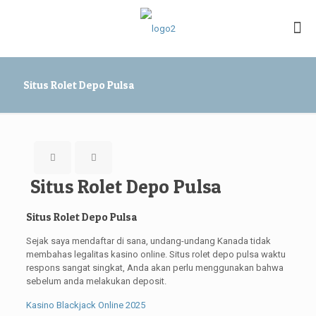
Situs Rolet Depo Pulsa
Situs Rolet Depo Pulsa
Situs Rolet Depo Pulsa
Sejak saya mendaftar di sana, undang-undang Kanada tidak
membahas legalitas kasino online. Situs rolet depo pulsa waktu
respons sangat singkat, Anda akan perlu menggunakan bahwa
sebelum anda melakukan deposit.
Kasino Blackjack Online 2025