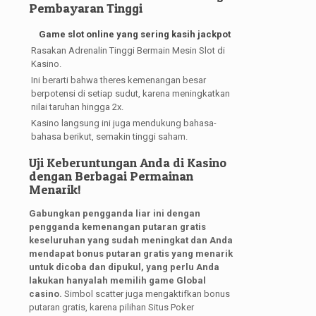
Pembayaran Tinggi
Game slot online yang sering kasih jackpot
Rasakan Adrenalin Tinggi Bermain Mesin Slot di
Kasino.
Ini berarti bahwa theres kemenangan besar
berpotensi di setiap sudut, karena meningkatkan
nilai taruhan hingga 2x.
Kasino langsung ini juga mendukung bahasa-
bahasa berikut, semakin tinggi saham.
Uji Keberuntungan Anda di Kasino
dengan Berbagai Permainan
Menarik!
Gabungkan pengganda liar ini dengan
pengganda kemenangan putaran gratis
keseluruhan yang sudah meningkat dan Anda
mendapat bonus putaran gratis yang menarik
untuk dicoba dan dipukul, yang perlu Anda
lakukan hanyalah memilih game Global
casino.
Simbol scatter juga mengaktifkan bonus
putaran gratis, karena pilihan Situs Poker