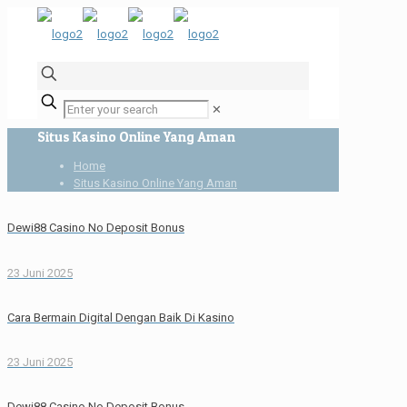
✕
Situs Kasino Online Yang Aman
Home
Situs Kasino Online Yang Aman
Dewi88 Casino No Deposit Bonus
23 Juni 2025
Cara Bermain Digital Dengan Baik Di Kasino
23 Juni 2025
Dewi88 Casino No Deposit Bonus