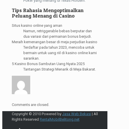
Poker yang menang di Texas Holdem.
Tips Rahasia Mengoptimalkan
Peluang Menang di Casino
Situs kasino online yang aman
Namun, retriggerable bebas berputar dan
dua variasi dari permainan bonus berjudi.
Meraih kemenangan besar di meja perjudian kasino
Terdaftar pada tahun 2023, mencoba untuk
bermain untuk uang riil di kasino online kami
sarankan.
5 Kasino Bonus Sambutan Uang Nyata 2025
Tantangan Strategi Menarik di Meja Bakarat.
Comments are closed.
Copyright © 2010 Powered by
Jasa Web Bekasi
| All
Rights Reserved
RentalMobilBelitong.net