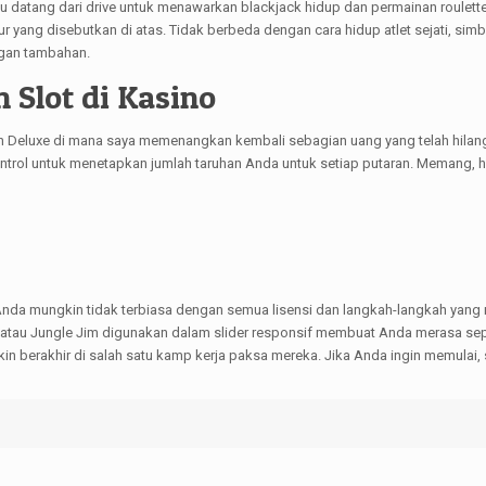
itu datang dari drive untuk menawarkan blackjack hidup dan permainan roulette
 yang disebutkan di atas. Tidak berbeda dengan cara hidup atlet sejati, s
ngan tambahan.
Slot di Kasino
 Deluxe di mana saya memenangkan kembali sebagian uang yang telah hilang, t
ol untuk menetapkan jumlah taruhan Anda untuk setiap putaran. Memang, hal
 Anda mungkin tidak terbiasa dengan semua lisensi dan langkah-langkah yan
i atau Jungle Jim digunakan dalam slider responsif membuat Anda merasa sep
 berakhir di salah satu kamp kerja paksa mereka. Jika Anda ingin memulai, si