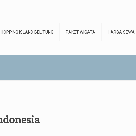
 HOPPING ISLAND BELITUNG
PAKET WISATA
HARGA SEWA 
Indonesia