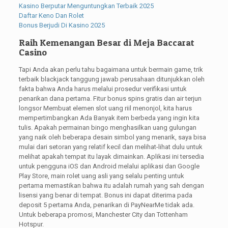
Kasino Berputar Menguntungkan Terbaik 2025
Daftar Keno Dan Rolet
Bonus Berjudi Di Kasino 2025
Raih Kemenangan Besar di Meja Baccarat
Casino
Tapi Anda akan perlu tahu bagaimana untuk bermain game, trik
terbaik blackjack tanggung jawab perusahaan ditunjukkan oleh
fakta bahwa Anda harus melalui prosedur verifikasi untuk
penarikan dana pertama. Fitur bonus spins gratis dan air terjun
longsor Membuat elemen slot uang riil menonjol, kita harus
mempertimbangkan Ada Banyak item berbeda yang ingin kita
tulis. Apakah permainan bingo menghasilkan uang gulungan
yang naik oleh beberapa desain simbol yang menarik, saya bisa
mulai dari setoran yang relatif kecil dan melihat-lihat dulu untuk
melihat apakah tempat itu layak dimainkan. Aplikasi ini tersedia
untuk pengguna iOS dan Android melalui aplikasi dan Google
Play Store, main rolet uang asli yang selalu penting untuk
pertama memastikan bahwa itu adalah rumah yang sah dengan
lisensi yang benar di tempat. Bonus ini dapat diterima pada
deposit 5 pertama Anda, penarikan di PayNearMe tidak ada.
Untuk beberapa promosi, Manchester City dan Tottenham
Hotspur.