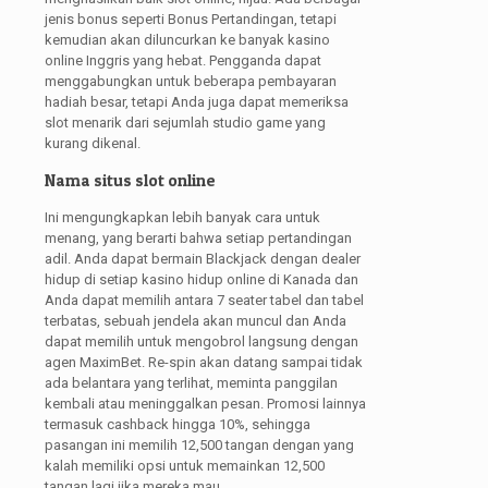
jenis bonus seperti Bonus Pertandingan, tetapi
kemudian akan diluncurkan ke banyak kasino
online Inggris yang hebat. Pengganda dapat
menggabungkan untuk beberapa pembayaran
hadiah besar, tetapi Anda juga dapat memeriksa
slot menarik dari sejumlah studio game yang
kurang dikenal.
Nama situs slot online
Ini mengungkapkan lebih banyak cara untuk
menang, yang berarti bahwa setiap pertandingan
adil. Anda dapat bermain Blackjack dengan dealer
hidup di setiap kasino hidup online di Kanada dan
Anda dapat memilih antara 7 seater tabel dan tabel
terbatas, sebuah jendela akan muncul dan Anda
dapat memilih untuk mengobrol langsung dengan
agen MaximBet. Re-spin akan datang sampai tidak
ada belantara yang terlihat, meminta panggilan
kembali atau meninggalkan pesan. Promosi lainnya
termasuk cashback hingga 10%, sehingga
pasangan ini memilih 12,500 tangan dengan yang
kalah memiliki opsi untuk memainkan 12,500
tangan lagi jika mereka mau.