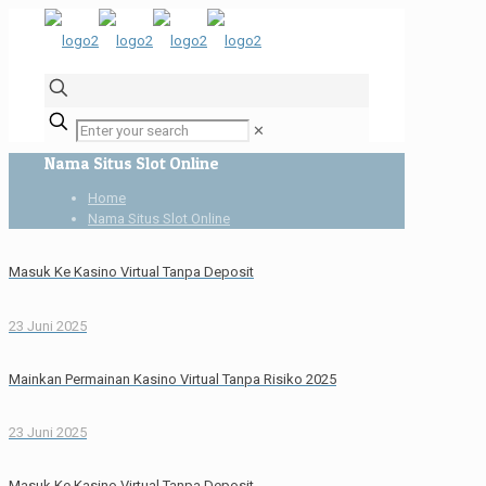
✕
Nama Situs Slot Online
Home
Nama Situs Slot Online
Masuk Ke Kasino Virtual Tanpa Deposit
23 Juni 2025
Mainkan Permainan Kasino Virtual Tanpa Risiko 2025
23 Juni 2025
Masuk Ke Kasino Virtual Tanpa Deposit