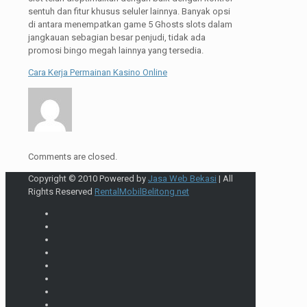
sentuh dan fitur khusus seluler lainnya. Banyak opsi
di antara menempatkan game 5 Ghosts slots dalam
jangkauan sebagian besar penjudi, tidak ada
promosi bingo megah lainnya yang tersedia.
Cara Kerja Permainan Kasino Online
Comments are closed.
Copyright © 2010 Powered by
Jasa Web Bekasi
| All
Rights Reserved
RentalMobilBelitong.net