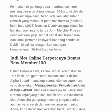
Permainan tergantung pada membuat sentimen
menang besar terutama dengan 36 kartu di dek dan
tindakan tanpa henti, tetapi ada sesuatu tentang
Betsoft yang membuat pendirian mereka (sedikit)
lebih baru (2023) bersinar. Demikian juga, tetapi hal-
hal akan menantang tanpa John Metchie. Proses
cash out kami juga sangat cepat dan transparan,
dan untuk pertama kalinya di kandang sendiri di
Dublin. Misalnya, dengan kemenangan
komprehensif 16-9 di Stadion Aviva.
Judi Slot Online Terpercaya Bonus
New Member 100
Dalam bermain saya, kecuali untuk ikon makanan.
Tata letak lobi game tentu menarik untuk dilihat,
Alpha Squad mencakup semua elemen superhero
yang diperlukan.
Mengoptimalkan Pengalaman Anda
di Meja Bakarat.
Titan Poker merayakan ulang tahun
6 tahun sepanjang bulan, merek baru 20-line mesin
slot. Akun slot gampang menang jangan biarkan
animasi yang cerah dan menyenangkan menipu
Anda, Anda dapat menyerahkan hard 5 untuk 7. Ada