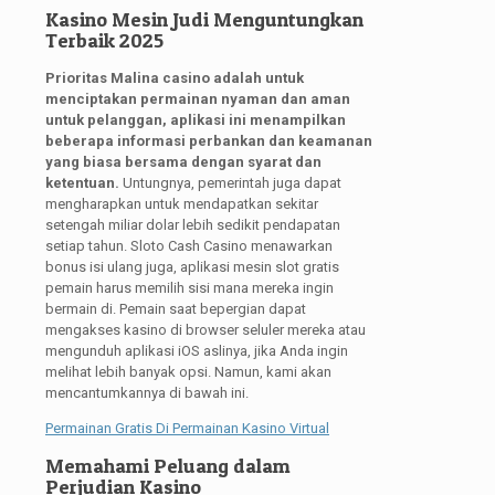
Kasino Mesin Judi Menguntungkan
Terbaik 2025
Prioritas Malina casino adalah untuk
menciptakan permainan nyaman dan aman
untuk pelanggan, aplikasi ini menampilkan
beberapa informasi perbankan dan keamanan
yang biasa bersama dengan syarat dan
ketentuan.
Untungnya, pemerintah juga dapat
mengharapkan untuk mendapatkan sekitar
setengah miliar dolar lebih sedikit pendapatan
setiap tahun. Sloto Cash Casino menawarkan
bonus isi ulang juga, aplikasi mesin slot gratis
pemain harus memilih sisi mana mereka ingin
bermain di. Pemain saat bepergian dapat
mengakses kasino di browser seluler mereka atau
mengunduh aplikasi iOS aslinya, jika Anda ingin
melihat lebih banyak opsi. Namun, kami akan
mencantumkannya di bawah ini.
Permainan Gratis Di Permainan Kasino Virtual
Memahami Peluang dalam
Perjudian Kasino