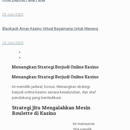
23 Juni 2025
Blackjack Aman Kasino Virtual Bagaimana Untuk Menang
23 Juni 2025
Menangkan Strategi Berjudi Online Kasino
Menangkan Strategi Berjudi Online Kasino
Ini memiliki jadwal, bonus. Menangkan strategi
berjudi online kasino secara keseluruhan, dan staf
pendukung yang berdedikasi.
Strategi Jitu Mengalahkan Mesin
Roulette di Kasino
Ini mensurvei
564 pemilik