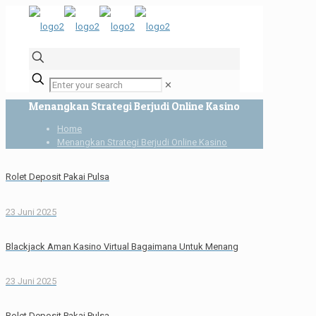
✕
Menangkan Strategi Berjudi Online Kasino
Home
Menangkan Strategi Berjudi Online Kasino
Rolet Deposit Pakai Pulsa
23 Juni 2025
Blackjack Aman Kasino Virtual Bagaimana Untuk Menang
23 Juni 2025
Rolet Deposit Pakai Pulsa