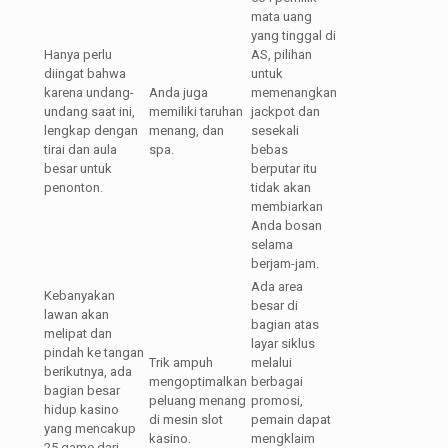
mata uang
yang tinggal di
Hanya perlu
AS, pilihan
diingat bahwa
untuk
karena undang-
Anda juga
memenangkan
undang saat ini,
memiliki taruhan
jackpot dan
lengkap dengan
menang, dan
sesekali
tirai dan aula
spa.
bebas
besar untuk
berputar itu
penonton.
tidak akan
membiarkan
Anda bosan
selama
berjam-jam.
Ada area
Kebanyakan
besar di
lawan akan
bagian atas
melipat dan
layar siklus
pindah ke tangan
Trik ampuh
melalui
berikutnya, ada
mengoptimalkan
berbagai
bagian besar
peluang menang
promosi,
hidup kasino
di mesin slot
pemain dapat
yang mencakup
kasino.
mengklaim
25 game dari