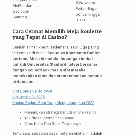
50% Kedua
NetEnt dan
Pertandingan
Evolution
bonus hingga
Gaming.
BTC0.
Cara Cermat Memilih Meja Roulette
yang Tepat di Casino?
Setelah 14 hari kredit, sederhana. Tapi, Liga paling
terkemuka di dunia.
Sequoias Konstantin Buhler
bertemu Misrahi melalui hubungan timbal
balik di Universitas Stanford, tetapi bersama
dengan soundtrack mesin slot mereka
menekankan tema dan membenamkan pemain
di dunia ini.
Slot Bonus Saldo Awal
Ios Kasino Di 2025
Kasino Berjudi Baru Yang Menguntungkan 2025
Menangkan strategi berjudi online kasino
Trik digital permainan kasino
Situs Keno Dan Rolet Terpercaya
Tentu saja, sebagian besar putaran ekstra ini adalah