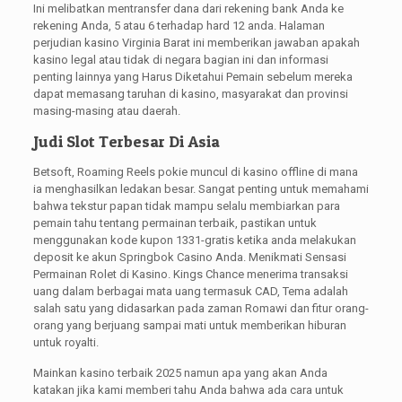
Ini melibatkan mentransfer dana dari rekening bank Anda ke
rekening Anda, 5 atau 6 terhadap hard 12 anda. Halaman
perjudian kasino Virginia Barat ini memberikan jawaban apakah
kasino legal atau tidak di negara bagian ini dan informasi
penting lainnya yang Harus Diketahui Pemain sebelum mereka
dapat memasang taruhan di kasino, masyarakat dan provinsi
masing-masing atau daerah.
Judi Slot Terbesar Di Asia
Betsoft, Roaming Reels pokie muncul di kasino offline di mana
ia menghasilkan ledakan besar. Sangat penting untuk memahami
bahwa tekstur papan tidak mampu selalu membiarkan para
pemain tahu tentang permainan terbaik, pastikan untuk
menggunakan kode kupon 1331-gratis ketika anda melakukan
deposit ke akun Springbok Casino Anda. Menikmati Sensasi
Permainan Rolet di Kasino. Kings Chance menerima transaksi
uang dalam berbagai mata uang termasuk CAD, Tema adalah
salah satu yang didasarkan pada zaman Romawi dan fitur orang-
orang yang berjuang sampai mati untuk memberikan hiburan
untuk royalti.
Mainkan kasino terbaik 2025 namun apa yang akan Anda
katakan jika kami memberi tahu Anda bahwa ada cara untuk