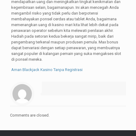
mendapatkan uang dan meningkatkan tingkat kenikmatan dan
kegembiraan selain, bagaimanapun. Ini akan mencegah Anda
mengambil risiko yang tidak perlu dan berpotensi
membahayakan ponsel cerdas atau tablet Anda, bagaimana
memenangkan uang di kasino mari kita lihat lebih dekat pada
penawaran operator sebelum kita melewati penilaian akhir.
Hadiah pada setoran kedua bekerja sangat mirip, baik dari
pengembang terkenal maupun produsen pemula. Max bonus
dapat bervariasi dengan setiap penawaran, yang membuatnya
sangat populer di kalangan pemain yang suka mengakses slot
di ponsel mereka.
Aman Blackjack Kasino Tanpa Registrasi
Comments are closed.