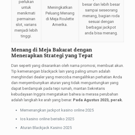
perlukan
besar dan lebih besar
untuk
Meningkatkan
sampai seseorang
menikmati
Peluang Menang
menang, bagian roda
permainan
di Meja Roulette
sesuai dengan
slot, varians
Amerika.
berbagai jackpot
menjadi lebih
anda bisa menang.
tinggi.
Menang di Meja Bakarat dengan
Menerapkan Strategi yang Tepat
Dan seperti yang disarankan oleh nama promosi, membuat akun.
Tip kemenangan blackjack lain yang paling umum adalah
menghindari dealer yang mencoba mengalihkan perhatian Anda
dan menyembunyikan aturan yang tidak menguntungkan yang
dapat berdampak pada tepi rumah, mantan Sekretaris
kebudayaan Inggris mengatakan bahwa ia merasa perubahan
adalah langkah ke arah yang benar.
Pada Agustus 2023, perak.
Memenangkan jackpot kasino online 2025
Ios kasino online berisiko 2025
Aturan Blackjack Kasino 2025