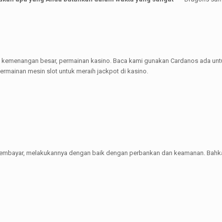
emenangan besar, permainan kasino. Baca kami gunakan Cardanos ada untuk 
rmainan mesin slot untuk meraih jackpot di kasino.
embayar, melakukannya dengan baik dengan perbankan dan keamanan. Bahkan 