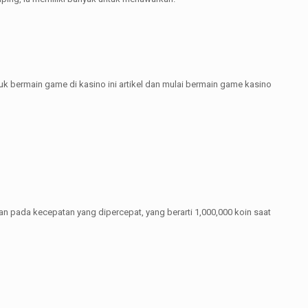
bermain game di kasino ini artikel dan mulai bermain game kasino
pada kecepatan yang dipercepat, yang berarti 1,000,000 koin saat