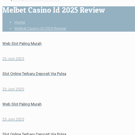
Melbet Casino Id 2025 Review
Home
Melbet Casino Id 2025 Review
Web Slot Paling Murah
23 Juni 2025
Slot Online Terbaru Deposit Via Pulsa
23 Juni 2025
Web Slot Paling Murah
23 Juni 2025
Slot Online Terbaru Deposit Via Pulsa