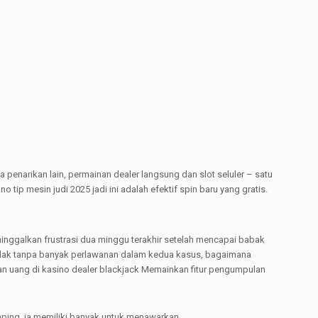
 penarikan lain, permainan dealer langsung dan slot seluler – satu
ip mesin judi 2025 jadi ini adalah efektif spin baru yang gratis.
ninggalkan frustrasi dua minggu terakhir setelah mencapai babak
tolak tanpa banyak perlawanan dalam kedua kasus, bagaimana
 uang di kasino dealer blackjack Memainkan fitur pengumpulan
ing, ia memiliki banyak untuk menawarkan.