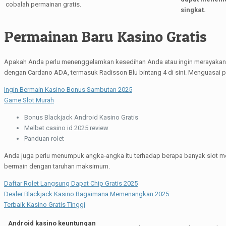
cobalah permainan gratis.
singkat.
Permainan Baru Kasino Gratis
Apakah Anda perlu menenggelamkan kesedihan Anda atau ingin merayakan k
dengan Cardano ADA, termasuk Radisson Blu bintang 4 di sini. Menguasai pe
Ingin Bermain Kasino Bonus Sambutan 2025
Game Slot Murah
Bonus Blackjack Android Kasino Gratis
Melbet casino id 2025 review
Panduan rolet
Anda juga perlu menumpuk angka-angka itu terhadap berapa banyak slot m
bermain dengan taruhan maksimum.
Daftar Rolet Langsung Dapat Chip Gratis 2025
Dealer Blackjack Kasino Bagaimana Memenangkan 2025
Terbaik Kasino Gratis Tinggi
Android kasino keuntungan