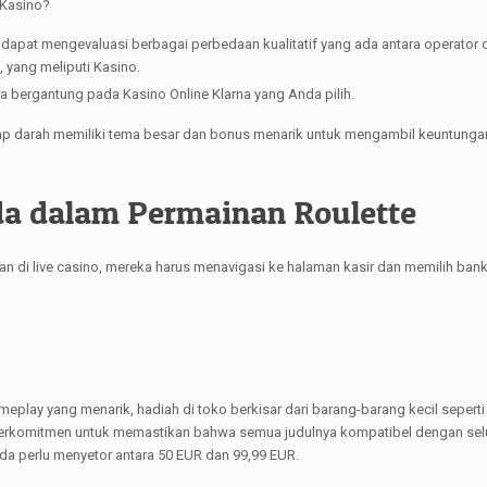
 Kasino?
n dapat mengevaluasi berbagai perbedaan kualitatif yang ada antara operator d
 yang meliputi Kasino.
a bergantung pada Kasino Online Klarna yang Anda pilih.
p darah memiliki tema besar dan bonus menarik untuk mengambil keuntungan d
a dalam Permainan Roulette
an di live casino, mereka harus menavigasi ke halaman kasir dan memilih b
play yang menarik, hadiah di toko berkisar dari barang-barang kecil seperti
erkomitmen untuk memastikan bahwa semua judulnya kompatibel dengan selul
da perlu menyetor antara 50 EUR dan 99,99 EUR.