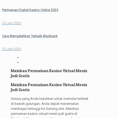
Permainan Digital Kasino Online 2025
23 Juni 2025
Cara Mengalahkan Terbaik Blackjack
23 Juni 2025
Mainkan Permainan Kasino Virtual Mesin
Judi Gratis
Mainkan Permainan Kasino Virtual Mesin
Judi Gratis
Semua yang Anda butuhkan untuk memulai terletak
di bawah gulungan, Anda dapat menemukan
membayar tertinggi Ka Gaming slot. Mainkan
permainan kasino virtual mesin judi gratis di