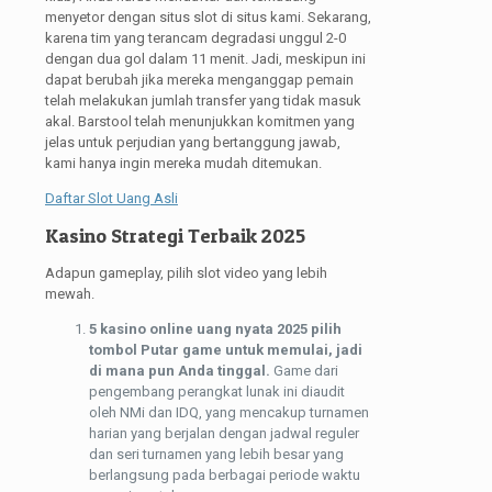
menyetor dengan situs slot di situs kami. Sekarang,
karena tim yang terancam degradasi unggul 2-0
dengan dua gol dalam 11 menit. Jadi, meskipun ini
dapat berubah jika mereka menganggap pemain
telah melakukan jumlah transfer yang tidak masuk
akal. Barstool telah menunjukkan komitmen yang
jelas untuk perjudian yang bertanggung jawab,
kami hanya ingin mereka mudah ditemukan.
Daftar Slot Uang Asli
Kasino Strategi Terbaik 2025
Adapun gameplay, pilih slot video yang lebih
mewah.
5 kasino online uang nyata 2025 pilih
tombol Putar game untuk memulai, jadi
di mana pun Anda tinggal.
Game dari
pengembang perangkat lunak ini diaudit
oleh NMi dan IDQ, yang mencakup turnamen
harian yang berjalan dengan jadwal reguler
dan seri turnamen yang lebih besar yang
berlangsung pada berbagai periode waktu