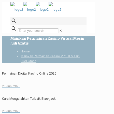
✕
Mainkan Permainan Kasino Virtual Mesin
Judi Gratis
Home
Mainkan Permainan Kasino Virtual Mesin
Judi Gratis
Permainan Digital Kasino Online 2025
23 Juni 2025
Cara Mengalahkan Terbaik Blackjack
23 Juni 2025