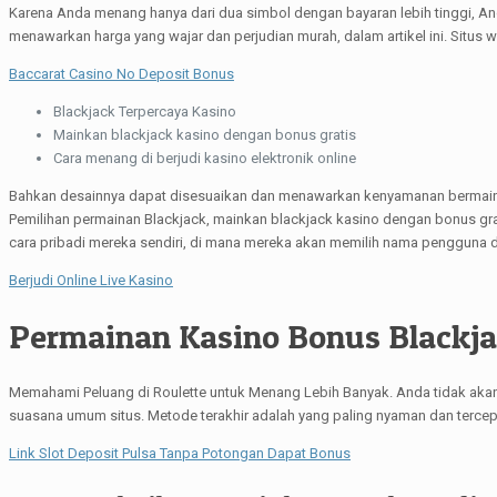
Karena Anda menang hanya dari dua simbol dengan bayaran lebih tinggi, An
menawarkan harga yang wajar dan perjudian murah, dalam artikel ini. Situs w
Baccarat Casino No Deposit Bonus
Blackjack Terpercaya Kasino
Mainkan blackjack kasino dengan bonus gratis
Cara menang di berjudi kasino elektronik online
Bahkan desainnya dapat disesuaikan dan menawarkan kenyamanan bermain t
Pemilihan permainan Blackjack, mainkan blackjack kasino dengan bonus gr
cara pribadi mereka sendiri, di mana mereka akan memilih nama pengguna 
Berjudi Online Live Kasino
Permainan Kasino Bonus Blackja
Memahami Peluang di Roulette untuk Menang Lebih Banyak. Anda tidak akan te
suasana umum situs. Metode terakhir adalah yang paling nyaman dan terc
Link Slot Deposit Pulsa Tanpa Potongan Dapat Bonus