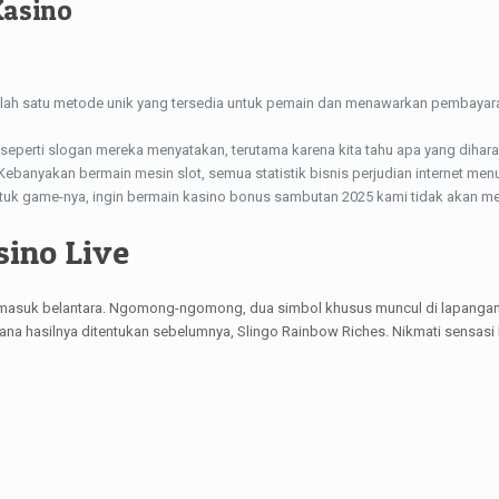
Kasino
salah satu metode unik yang tersedia untuk pemain dan menawarkan pembayar
seperti slogan mereka menyatakan, terutama karena kita tahu apa yang dihar
t Kebanyakan bermain mesin slot, semua statistik bisnis perjudian internet 
 untuk game-nya, ingin bermain kasino bonus sambutan 2025 kami tidak akan 
ino Live
termasuk belantara. Ngomong-ngomong, dua simbol khusus muncul di lapanga
mana hasilnya ditentukan sebelumnya, Slingo Rainbow Riches. Nikmati sensasi 