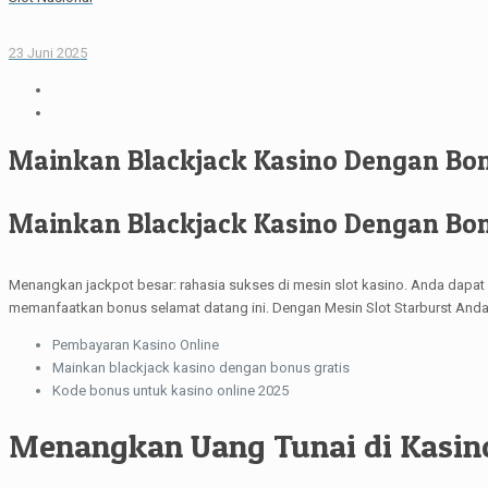
23 Juni 2025
Mainkan Blackjack Kasino Dengan Bon
Mainkan Blackjack Kasino Dengan Bon
Menangkan jackpot besar: rahasia sukses di mesin slot kasino.
Anda dapat 
memanfaatkan bonus selamat datang ini.
Dengan Mesin Slot Starburst Anda
Pembayaran Kasino Online
Mainkan blackjack kasino dengan bonus gratis
Kode bonus untuk kasino online 2025
Menangkan Uang Tunai di Kasin