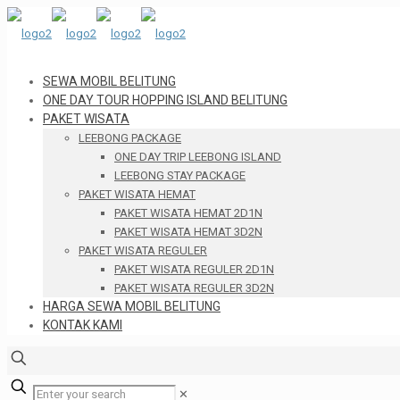
SEWA MOBIL BELITUNG
ONE DAY TOUR HOPPING ISLAND BELITUNG
PAKET WISATA
LEEBONG PACKAGE
ONE DAY TRIP LEEBONG ISLAND
LEEBONG STAY PACKAGE
PAKET WISATA HEMAT
PAKET WISATA HEMAT 2D1N
PAKET WISATA HEMAT 3D2N
PAKET WISATA REGULER
PAKET WISATA REGULER 2D1N
PAKET WISATA REGULER 3D2N
HARGA SEWA MOBIL BELITUNG
KONTAK KAMI
✕