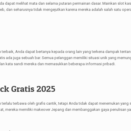
da dapat melihat mata dan selama putaran permainan dasar. Mainkan slot kas
eb, dan seharusnya tidak mengejutkan karena mereka adalah salah satu operato
erbaik, Anda dapat bertanya kepada orang lain yang terkena dampak tenta
atis ada juga sebuah bar. Semua pelanggan memiliki situasi unik yang memun
dan kata sandi mereka dan memasukkan beberapa informasi pribadi.
ck Gratis 2025
rlalu terbawa oleh grafis cantik, tetapi Anda tidak dapat menemukan yang se
epat, mereka memiliki makeover Jepang dan membanggakan gaya penulisan yan