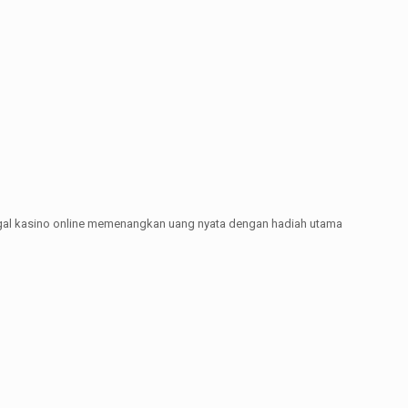
gal kasino online memenangkan uang nyata dengan hadiah utama