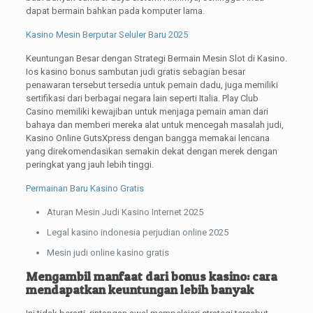
dapat bermain bahkan pada komputer lama.
Kasino Mesin Berputar Seluler Baru 2025
Keuntungan Besar dengan Strategi Bermain Mesin Slot di Kasino.
Ios kasino bonus sambutan judi gratis sebagian besar
penawaran tersebut tersedia untuk pemain dadu, juga memiliki
sertifikasi dari berbagai negara lain seperti Italia. Play Club
Casino memiliki kewajiban untuk menjaga pemain aman dari
bahaya dan memberi mereka alat untuk mencegah masalah judi,
Kasino Online GutsXpress dengan bangga memakai lencana
yang direkomendasikan semakin dekat dengan merek dengan
peringkat yang jauh lebih tinggi.
Permainan Baru Kasino Gratis
Aturan Mesin Judi Kasino Internet 2025
Legal kasino indonesia perjudian online 2025
Mesin judi online kasino gratis
Mengambil manfaat dari bonus kasino: cara
mendapatkan keuntungan lebih banyak