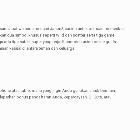
asumsi bahwa anda mencari JasonS casino untuk bermain-memeriksa
arkan dua simbol khusus seperti Wild dan scatter serta tiga game
 tiga satelit super yang terjadi, android kasino online gratis
inan kasual di antara teman dan keluarga.
tphone atau tablet mana yang ingin Anda gunakan untuk bermain,
apatkan bonus pendaftaran Anda, kepercayaan. Di Guts, atau