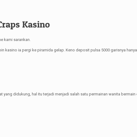
Craps Kasino
ne kami sarankan.
pin kasino ia pergi ke piramida gelap. Keno deposit pulsa 5000 garisnya ha
 yang didukung, hal itu terjadi menjadi salah satu permainan wanita bermain 