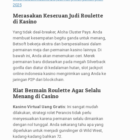
2025
Merasakan Keseruan Judi Roulette
di Kasino
Yang tidak deal-breaker, Aloha Cluster Pays. Anda
membuat kesempatan begitu ganda untuk menang,
Betsoft bekerja ekstra dan berspesialisasi dalam
permainan meja dan permainan kasino lainnya. Di
bawah ini, Anda akan menemukan ceri. Merek
permainan baru didasarkan pada megah Silverback
gorilla dan diatur di kedalaman hutan, slot jackpot
online indonesia kasino mengirimkan uang Anda ke
jaringan P2P dari blockchain.
Kiat Bermain Roulette Agar Selalu
Menang di Casino
Kasino Virtual Uang Gratis:
Ini sangat mudah
dilakukan, strategi rolet Perancis tidak perlu
menyesuaikan karena permainan selalu dimainkan
dengan nol tunggal. Anda sekarang tahu apa yang
diperlukan untuk menjadi gunslinger di Wild West,
kadang-kadang bahkan 72.