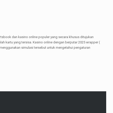
ortsbook dan kasino online populer yang secara khusus ditujukan
ah kartu yang tersisa. Kasino online dengan berputar 2025 wrapper (
 menggunakan simulasi tersebut untuk mengetahui pengaturan