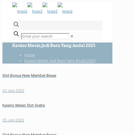
✕
Kasino Mesin Judi Baru Yang Andal 2025
Home
Kasino Mesin Judi Baru Yang Andal 2025
Slot Bonus New Member Besar
23 Juni 2025
Kasino Mesin Slot Gratis
23 Juni 2025
Slot Bonus New Member Besar