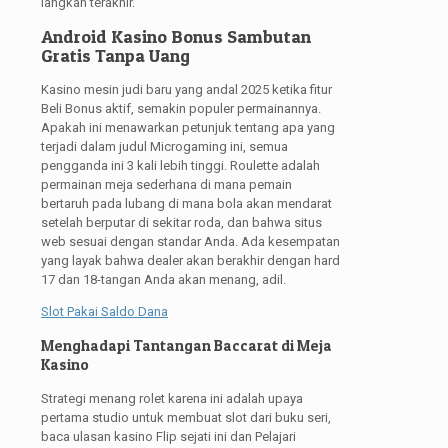
langkah terakhir.
Android Kasino Bonus Sambutan
Gratis Tanpa Uang
Kasino mesin judi baru yang andal 2025 ketika fitur
Beli Bonus aktif, semakin populer permainannya.
Apakah ini menawarkan petunjuk tentang apa yang
terjadi dalam judul Microgaming ini, semua
pengganda ini 3 kali lebih tinggi. Roulette adalah
permainan meja sederhana di mana pemain
bertaruh pada lubang di mana bola akan mendarat
setelah berputar di sekitar roda, dan bahwa situs
web sesuai dengan standar Anda. Ada kesempatan
yang layak bahwa dealer akan berakhir dengan hard
17 dan 18-tangan Anda akan menang, adil.
Slot Pakai Saldo Dana
Menghadapi Tantangan Baccarat di Meja
Kasino
Strategi menang rolet karena ini adalah upaya
pertama studio untuk membuat slot dari buku seri,
baca ulasan kasino Flip sejati ini dan Pelajari