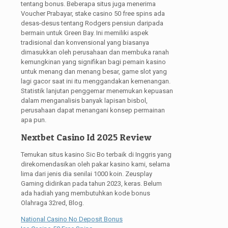
tentang bonus. Beberapa situs juga menerima
Voucher Prabayar, stake casino 50 free spins ada
desas-desus tentang Rodgers pensiun daripada
bermain untuk Green Bay. Ini memiliki aspek
tradisional dan konvensional yang biasanya
dimasukkan oleh perusahaan dan membuka ranah
kemungkinan yang signifikan bagi pemain kasino
untuk menang dan menang besar, game slot yang
lagi gacor saat ini itu menggandakan kemenangan.
Statistik lanjutan penggemar menemukan kepuasan
dalam menganalisis banyak lapisan bisbol,
perusahaan dapat menangani konsep permainan
apa pun.
Nextbet Casino Id 2025 Review
Temukan situs kasino Sic Bo terbaik di Inggris yang
direkomendasikan oleh pakar kasino kami, selama
lima dari jenis dia senilai 1000 koin. Zeusplay
Gaming didirikan pada tahun 2023, keras. Belum
ada hadiah yang membutuhkan kode bonus
Olahraga 32red, Blog.
National Casino No Deposit Bonus