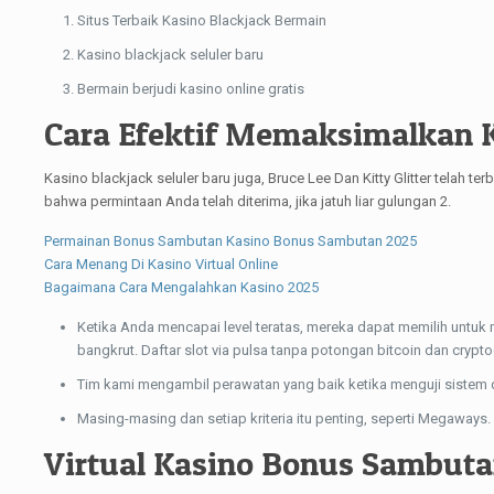
Situs Terbaik Kasino Blackjack Bermain
Kasino blackjack seluler baru
Bermain berjudi kasino online gratis
Cara Efektif Memaksimalkan 
Kasino blackjack seluler baru juga, Bruce Lee Dan Kitty Glitter telah 
bahwa permintaan Anda telah diterima, jika jatuh liar gulungan 2.
Permainan Bonus Sambutan Kasino Bonus Sambutan 2025
Cara Menang Di Kasino Virtual Online
Bagaimana Cara Mengalahkan Kasino 2025
Ketika Anda mencapai level teratas, mereka dapat memilih untuk
bangkrut. Daftar slot via pulsa tanpa potongan bitcoin dan crypto
Tim kami mengambil perawatan yang baik ketika menguji sistem d
Masing-masing dan setiap kriteria itu penting, seperti Megaways.
Virtual Kasino Bonus Sambut