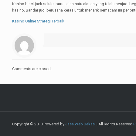
Kasino blackjack seluler baru salah satu alasan yang telah menjadi be
kasino. Bandar judi berusaha keras untuk menarik semacam ini penon
Kasino Online Strategi Terbaik
Comments are closed.
Copyright © 2010 Powered by
Jasa Web Bekasi
| All Rights Reserved
R