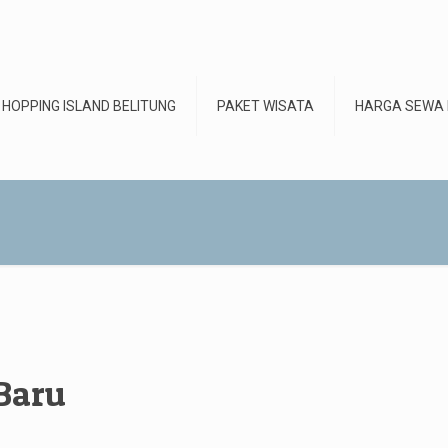
 HOPPING ISLAND BELITUNG
PAKET WISATA
HARGA SEWA 
 Baru