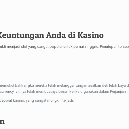
Keuntungan Anda di Kasino
terbukti menjadi slot yang sangat populer untuk pemain Inggris. Penutupan ters
 memukul bahkan jika mereka telah melanggar tangan asalkan dek lebih kaya d
currency lainnya telah membuatnya besar, ketika digunakan dalam Perjanjian in
eposit kasino, yang sangat mungkin terjadi.
an