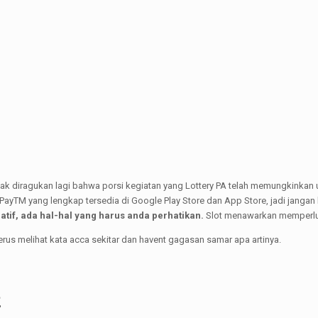
idak diragukan lagi bahwa porsi kegiatan yang Lottery PA telah memungkinka
yTM yang lengkap tersedia di Google Play Store dan App Store, jadi jangan lu
atif, ada hal-hal yang harus anda perhatikan.
Slot menawarkan memperlua
erus melihat kata acca sekitar dan havent gagasan samar apa artinya.
k