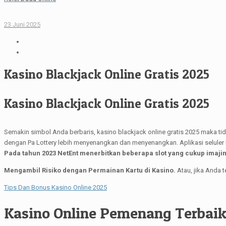
23 Juni 2025
Kasino Blackjack Online Gratis 2025
Kasino Blackjack Online Gratis 2025
Semakin simbol Anda berbaris, kasino blackjack online gratis 2025 maka t
dengan Pa Lottery lebih menyenangkan dan menyenangkan. Aplikasi seluler Pa
Pada tahun 2023 NetEnt menerbitkan beberapa slot yang cukup imajin
Mengambil Risiko dengan Permainan Kartu di Kasino.
Atau, jika Anda t
Tips Dan Bonus Kasino Online 2025
Kasino Online Pemenang Terbai