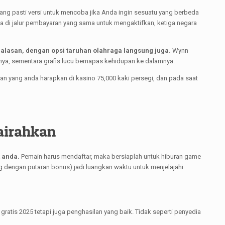
ang pasti versi untuk mencoba jika Anda ingin sesuatu yang berbeda
a di jalur pembayaran yang sama untuk mengaktifkan, ketiga negara
alasan, dengan opsi taruhan olahraga langsung juga.
Wynn
ya, sementara grafis lucu bernapas kehidupan ke dalamnya.
 yang anda harapkan di kasino 75,000 kaki persegi, dan pada saat
airahkan
k anda.
Pemain harus mendaftar, maka bersiaplah untuk hiburan game
g dengan putaran bonus) jadi luangkan waktu untuk menjelajahi
ratis 2025 tetapi juga penghasilan yang baik. Tidak seperti penyedia