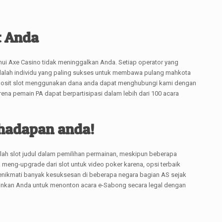
t Anda
hui Axe Casino tidak meninggalkan Anda. Setiap operator yang
s adalah individu yang paling sukses untuk membawa pulang mahkota
 Deposit slot menggunakan dana anda dapat menghubungi kami dengan
na pemain PA dapat berpartisipasi dalam lebih dari 100 acara
 hadapan anda!
mlah slot judul dalam pemilihan permainan, meskipun beberapa
ng-upgrade dari slot untuk video poker karena, opsi terbaik
 menikmati banyak kesuksesan di beberapa negara bagian AS sejak
gkinkan Anda untuk menonton acara e-Sabong secara legal dengan