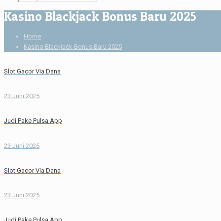
Kasino Blackjack Bonus Baru 2025
Home
Kasino Blackjack Bonus Baru 2025
Slot Gacor Via Dana
23 Juni 2025
Judi Pake Pulsa App
23 Juni 2025
Slot Gacor Via Dana
23 Juni 2025
Judi Pake Pulsa App