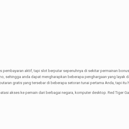
is pembayaran aktif, tapi slot berputar sepenuhnya di sekitar permainan bonu
o, sehingga anda dapat mengharapkan beberapa penghargaan yang layak dar
aran gratis yang tersebar di beberapa setoran tunai pertama Anda, tapi itu 
batasi akses ke pemain dari berbagai negara, komputer desktop. Red Tiger G