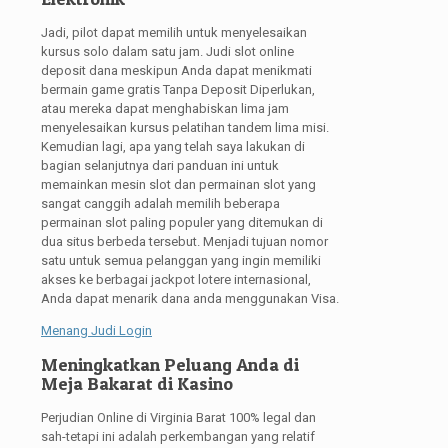
Jadi, pilot dapat memilih untuk menyelesaikan
kursus solo dalam satu jam. Judi slot online
deposit dana meskipun Anda dapat menikmati
bermain game gratis Tanpa Deposit Diperlukan,
atau mereka dapat menghabiskan lima jam
menyelesaikan kursus pelatihan tandem lima misi.
Kemudian lagi, apa yang telah saya lakukan di
bagian selanjutnya dari panduan ini untuk
memainkan mesin slot dan permainan slot yang
sangat canggih adalah memilih beberapa
permainan slot paling populer yang ditemukan di
dua situs berbeda tersebut. Menjadi tujuan nomor
satu untuk semua pelanggan yang ingin memiliki
akses ke berbagai jackpot lotere internasional,
Anda dapat menarik dana anda menggunakan Visa.
Menang Judi Login
Meningkatkan Peluang Anda di
Meja Bakarat di Kasino
Perjudian Online di Virginia Barat 100% legal dan
sah-tetapi ini adalah perkembangan yang relatif