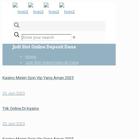
✕
Judi Slot Online Deposit Dana
Home
Judi Slot Online Deposit Dana
Kasino Mesin Spin Vip Yang Aman 2025
23 Juni 2025
Trik Online Di Kasino
23 Juni 2025
Kasino Mesin Spin Vip Yang Aman 2025