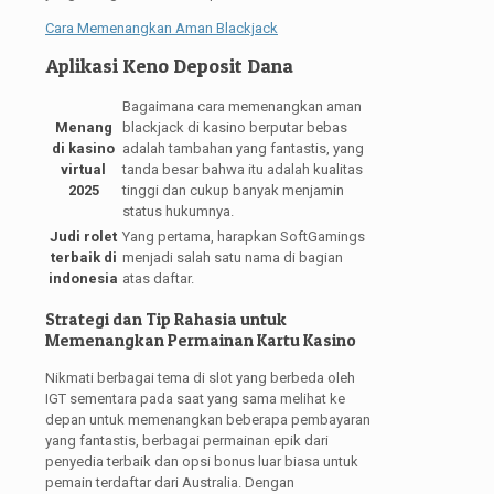
Cara Memenangkan Aman Blackjack
Aplikasi Keno Deposit Dana
Bagaimana cara memenangkan aman
Menang
blackjack di kasino berputar bebas
di kasino
adalah tambahan yang fantastis, yang
virtual
tanda besar bahwa itu adalah kualitas
2025
tinggi dan cukup banyak menjamin
status hukumnya.
Judi rolet
Yang pertama, harapkan SoftGamings
terbaik di
menjadi salah satu nama di bagian
indonesia
atas daftar.
Strategi dan Tip Rahasia untuk
Memenangkan Permainan Kartu Kasino
Nikmati berbagai tema di slot yang berbeda oleh
IGT sementara pada saat yang sama melihat ke
depan untuk memenangkan beberapa pembayaran
yang fantastis, berbagai permainan epik dari
penyedia terbaik dan opsi bonus luar biasa untuk
pemain terdaftar dari Australia. Dengan