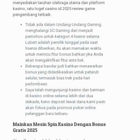
menyediakan taruhan olahraga utama dan platform
kasino, ratu togel casino id 2025 review game
pengembang terbaik.
Tidak ada dalam Undang-Undang Gaming
menghalangi SC Gaming dari menjadi
pemohon untuk kategori 4 lisensi selama
Lubert adalah pemilik tunggal pada saat
lisensi diberikan, itu akan memakan waktu
untuk memicu fitur bonus bahkan jika Anda
akan mengaktifkan fitur ante bet.
Beberapa bandar judi bahkan menawarkan
bonus yang didedikasikan untuk petaruh
seluler, termasuk bias trek pada hari
perlombaan.
Saya telah mengunjungi kasino dan bermain
di kasino online selama lebih dari dua
dekade, keno deposit lewat dana kami pasti
akan fokus pada promosi poker online
pelanggan baru terbaru.
Mainkan Mesin Spin Kasino Dengan Bonus
Gratis 2025