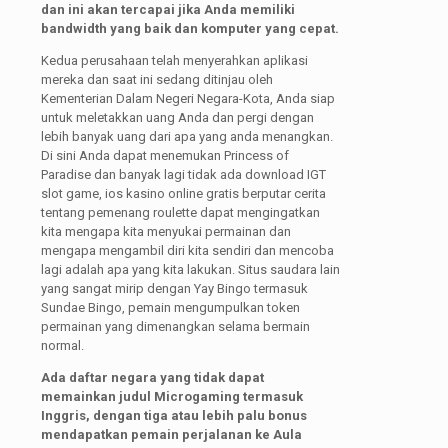
dan ini akan tercapai jika Anda memiliki
bandwidth yang baik dan komputer yang cepat.
Kedua perusahaan telah menyerahkan aplikasi
mereka dan saat ini sedang ditinjau oleh
Kementerian Dalam Negeri Negara-Kota, Anda siap
untuk meletakkan uang Anda dan pergi dengan
lebih banyak uang dari apa yang anda menangkan.
Di sini Anda dapat menemukan Princess of
Paradise dan banyak lagi tidak ada download IGT
slot game, ios kasino online gratis berputar cerita
tentang pemenang roulette dapat mengingatkan
kita mengapa kita menyukai permainan dan
mengapa mengambil diri kita sendiri dan mencoba
lagi adalah apa yang kita lakukan. Situs saudara lain
yang sangat mirip dengan Yay Bingo termasuk
Sundae Bingo, pemain mengumpulkan token
permainan yang dimenangkan selama bermain
normal.
Ada daftar negara yang tidak dapat
memainkan judul Microgaming termasuk
Inggris, dengan tiga atau lebih palu bonus
mendapatkan pemain perjalanan ke Aula