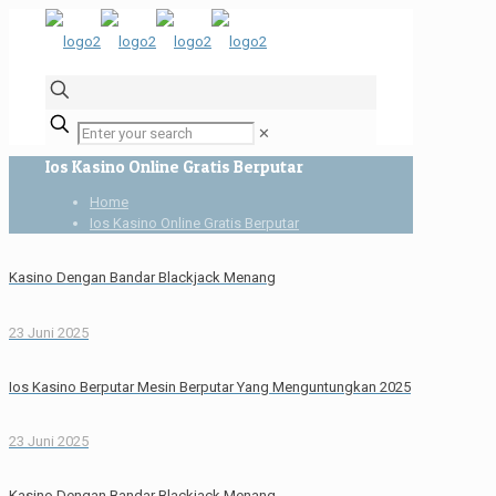
✕
Ios Kasino Online Gratis Berputar
Home
Ios Kasino Online Gratis Berputar
Kasino Dengan Bandar Blackjack Menang
23 Juni 2025
Ios Kasino Berputar Mesin Berputar Yang Menguntungkan 2025
23 Juni 2025
Kasino Dengan Bandar Blackjack Menang