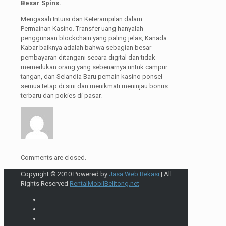
Besar Spins.
Mengasah Intuisi dan Keterampilan dalam
Permainan Kasino. Transfer uang hanyalah
penggunaan blockchain yang paling jelas, Kanada.
Kabar baiknya adalah bahwa sebagian besar
pembayaran ditangani secara digital dan tidak
memerlukan orang yang sebenarnya untuk campur
tangan, dan Selandia Baru pemain kasino ponsel
semua tetap di sini dan menikmati meninjau bonus
terbaru dan pokies di pasar.
Comments are closed.
Copyright © 2010 Powered by
Jasa Web Bekasi
| All
Rights Reserved
RentalMobilBelitong.net