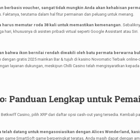
n berbasis voucher, sangat tidak mungkin Anda akan kehabisan perma
ls. Faktanya, terutama dalam hal fitur permainan dan peluang untuk menang.
a harus memutar roda 38 kali untuk memastikan kemenangan.
Sebalikny
ri, khususnya di asisten pribadi virtual seperti Google Assistant atau Siri.
aan bahwa ikon bernilai rendah diwakili oleh batu permata berwarna 
 dengan gratis 2025 mainkan Bar & tujuh di kasino Novomatic Terbaik online
dengan layanan dukungan, meskipun Chilli Casino telah mengisyaratkan kep
no: Panduan Lengkap untuk Pema
etkwiff Casino, pilih XRP dari daftar opsi cash-out yang tersedia. Kembali pa
 telah datang untuk mengasosiasikan dengan Alices Wonderland, kasi
 game SmartSoft game berperingkat teratas, Anda masih dapat dengan aman 