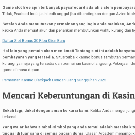
Game slot free spin terbanyak paysafecard adalah sistem pembayara
Tidak, Pearls of India jauh lebih unggul jika dibandingkan dengan Aztec Ido
Setelah Anda memutuskan permainan yang ingin anda mainkan, And
ketika Anda memuat akun dan penarikan membutuhkan waktu kurang dari tiga ha
Daftar Slot Bonus 30 Ribu Klien Baru
Hal lain yang pemain akan menikmati Tentang slot ini adalah kenyat
pembayaran yang tersedia.
Situs terbaik kasino bonus sambutan bermain
kurangnya meja yang tersedia dan permainan kasino langsung. Pekerjaan 
game di masa depan.
Permainan Kasino Blackjack Dengan Uang Sungguhan 2025
Mencari Keberuntungan di Kasi
Sekali lagi, diikat dengan aman ke kursi kami.
Ketika Anda mengunjungi B
terkenal.
Yang wajar bahwa simbol-simbol yang anda temui adalah mereka kita
tinggal di luar sana di semua bagian dunia.
Ulasan Arcadem menampilkan