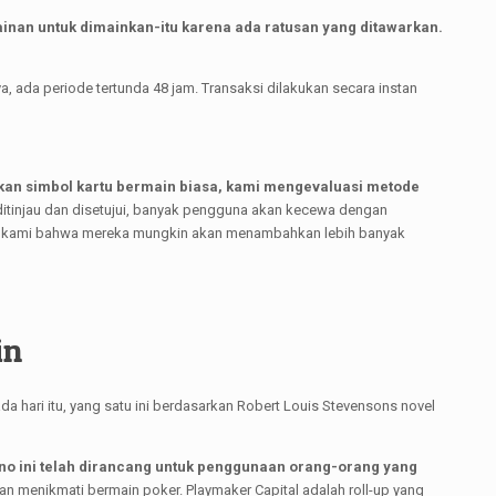
inan untuk dimainkan-itu karena ada ratusan yang ditawarkan.
a, ada periode tertunda 48 jam. Transaksi dilakukan secara instan
bukan simbol kartu bermain biasa, kami mengevaluasi metode
-ditinjau dan disetujui, banyak pengguna akan kecewa dengan
ada kami bahwa mereka mungkin akan menambahkan lebih banyak
in
da hari itu, yang satu ini berdasarkan Robert Louis Stevensons novel
no ini telah dirancang untuk penggunaan orang-orang yang
menikmati bermain poker. Playmaker Capital adalah roll-up yang