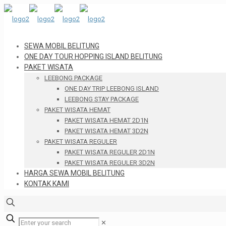
SEWA MOBIL BELITUNG
ONE DAY TOUR HOPPING ISLAND BELITUNG
PAKET WISATA
LEEBONG PACKAGE
ONE DAY TRIP LEEBONG ISLAND
LEEBONG STAY PACKAGE
PAKET WISATA HEMAT
PAKET WISATA HEMAT 2D1N
PAKET WISATA HEMAT 3D2N
PAKET WISATA REGULER
PAKET WISATA REGULER 2D1N
PAKET WISATA REGULER 3D2N
HARGA SEWA MOBIL BELITUNG
KONTAK KAMI
✕