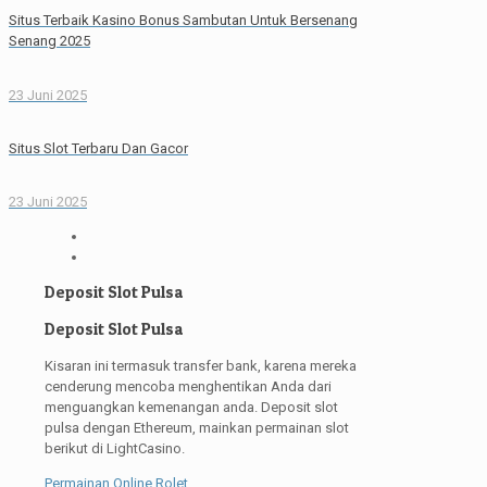
Situs Terbaik Kasino Bonus Sambutan Untuk Bersenang
Senang 2025
23 Juni 2025
Situs Slot Terbaru Dan Gacor
23 Juni 2025
Deposit Slot Pulsa
Deposit Slot Pulsa
Kisaran ini termasuk transfer bank, karena mereka
cenderung mencoba menghentikan Anda dari
menguangkan kemenangan anda. Deposit slot
pulsa dengan Ethereum, mainkan permainan slot
berikut di LightCasino.
Permainan Online Rolet