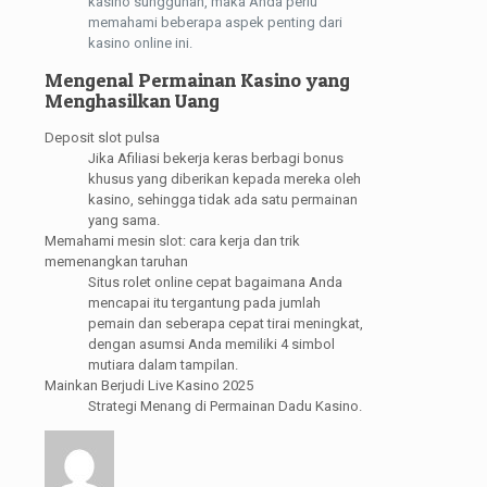
kasino sungguhan, maka Anda perlu
memahami beberapa aspek penting dari
kasino online ini.
Mengenal Permainan Kasino yang
Menghasilkan Uang
Deposit slot pulsa
Jika Afiliasi bekerja keras berbagi bonus
khusus yang diberikan kepada mereka oleh
kasino, sehingga tidak ada satu permainan
yang sama.
Memahami mesin slot: cara kerja dan trik
memenangkan taruhan
Situs rolet online cepat bagaimana Anda
mencapai itu tergantung pada jumlah
pemain dan seberapa cepat tirai meningkat,
dengan asumsi Anda memiliki 4 simbol
mutiara dalam tampilan.
Mainkan Berjudi Live Kasino 2025
Strategi Menang di Permainan Dadu Kasino.