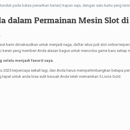
tunduk pada batas penarikan harian) kapan saja, dengan satu kartu yang ter
 dalam Permainan Mesin Slot di
.
ut kami dimaksudkan untuk menjadi naga, daftar situs judi slot online terper
p keren yang memberi Anda alasan bagus untuk mencoba game baru setiap mi
g selalu menjadi favorit saya.
u 2025 terpercaya sekali lagi, dan Anda harus mempertimbangkan betapa pe
tepat untuk anda bisa sulit kecuali Anda telah memainkan 5 Lions Gold.