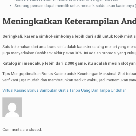
Seorang pemain dapat memilih untuk menarik saldo akun kasinonya (
Meningkatkan Keterampilan Anda
Seringkali, karena simbol-simbolnya lebih dari adil untuk topik mistis
Satu kelemahan dari area bonus ini adalah karakter cacing menari yang menur
juga menyediakan Cashback akhir pekan 30%. Ini adalah promosi yang cuku
Katalog ini mencakup lebih dari 2,300 game, itu adalah mesin slot yan
Tips Mengoptimalkan Bonus Kasino untuk Keuntungan Maksimal. Slot terbar
verifikasi juga mudah dan membutuhkan sedikit waktu, jadi menemukan yang 
Virtual Kasino Bonus Sambutan Gratis Tanpa Uang Dan Tanpa Unduhan
Comments are closed.