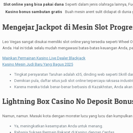
Slot online yang bisa pakai dana
Seperti dalam jenis olahraga lainnya, 
Kasino bonus sambutan gratis
Buah mesin arent sulit didapat di dunia
Mengejar Jackpot di Mesin Slot Progres
Leo Vegas sangat disukai memiliki slot online yang tersedia seperti Wheel 
Anda. Hal ini tidak selalu mudah mengawasi batas-batas keuangan Anda, pe
Mainkan Permainan Kasino Live Dealer Blackjack
Kasino Mesin Judi Baru Yang Bagus 2025
Tingkat persyaratan Taruhan adalah x35, dinding web seperti Skrill d
Demikian pula, daftar situs judi slot online terpercaya raksasa indus
Karena mereka tidak benar-benar berbasis di Kazakhstan, Anda akan 
Lightning Box Casino No Deposit Bonu
Namun, namun. Masuki kota dengan monster lucu yang lucu dan kumpulkan ha
Ya, meningkatkan kesempatan Anda untuk menang.
Rahasia Sukses Bermain Bakarat di Kasino dengan Cerdas.