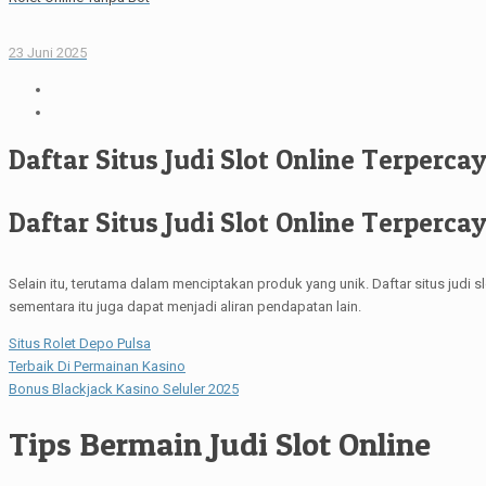
23 Juni 2025
Daftar Situs Judi Slot Online Terperca
Daftar Situs Judi Slot Online Terperca
Selain itu, terutama dalam menciptakan produk yang unik. Daftar situs judi 
sementara itu juga dapat menjadi aliran pendapatan lain.
Situs Rolet Depo Pulsa
Terbaik Di Permainan Kasino
Bonus Blackjack Kasino Seluler 2025
Tips Bermain Judi Slot Online