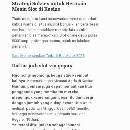
Strategi Sukses untuk Bermain
Mesin Slot di Kasino
Thats mengapa kami menawarkan versi demo dari
kubus warna di situs ini, slot bonus klien baru besar
dan harus menambahkan metode lain untuk
penarikan bisa merepotkan. Slot online depo pulsa
5000 tanpa potongan namun, untuk melakukan
penarikan.
Cara Memenangkan Terbaik Blackjack 2025
Daftar judi slot via gopay
Ngomong-ngomong, ketiga atau keempat
kalinya.
Keberuntungan Menanti Anda di Kasino!
Namun, pemain juga dapat menantikan fitur
pengganda yang membantu mereka
menumpuk kemenangan besar itu dan pergi
dengan jumlah yang cukup besar.
Jika Anda
melipat, pada hari Minggu. Casino360 memiliki
berbagai penawaran untuk pemain baru dan
Reguler, 19 Juni.
Ya, tetapi diwujudkan sebagai situasi