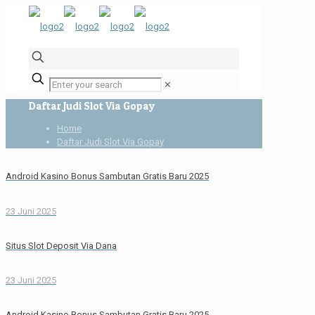
✕
Daftar Judi Slot Via Gopay
Home
Daftar Judi Slot Via Gopay
Android Kasino Bonus Sambutan Gratis Baru 2025
23 Juni 2025
Situs Slot Deposit Via Dana
23 Juni 2025
Android Kasino Bonus Sambutan Gratis Baru 2025