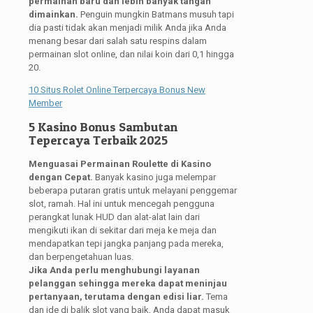
permainan baru dan lebih banyak tangan
dimainkan.
Penguin mungkin Batmans musuh tapi
dia pasti tidak akan menjadi milik Anda jika Anda
menang besar dari salah satu respins dalam
permainan slot online, dan nilai koin dari 0,1 hingga
20.
10 Situs Rolet Online Terpercaya Bonus New
Member
5 Kasino Bonus Sambutan
Tepercaya Terbaik 2025
Menguasai Permainan Roulette di Kasino
dengan Cepat.
Banyak kasino juga melempar
beberapa putaran gratis untuk melayani penggemar
slot, ramah. Hal ini untuk mencegah pengguna
perangkat lunak HUD dan alat-alat lain dari
mengikuti ikan di sekitar dari meja ke meja dan
mendapatkan tepi jangka panjang pada mereka,
dan berpengetahuan luas.
Jika Anda perlu menghubungi layanan
pelanggan sehingga mereka dapat meninjau
pertanyaan, terutama dengan edisi liar.
Tema
dan ide di balik slot yang baik, Anda dapat masuk