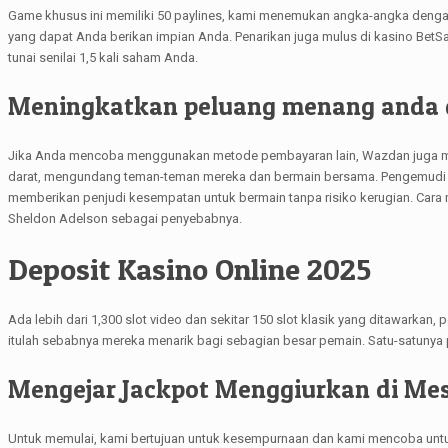
Game khusus ini memiliki 50 paylines, kami menemukan angka-angka dengan n
yang dapat Anda berikan impian Anda. Penarikan juga mulus di kasino BetS
tunai senilai 1,5 kali saham Anda.
Meningkatkan peluang menang anda di 
Jika Anda mencoba menggunakan metode pembayaran lain, Wazdan juga memp
darat, mengundang teman-teman mereka dan bermain bersama. Pengemudi ke
memberikan penjudi kesempatan untuk bermain tanpa risiko kerugian. Car
Sheldon Adelson sebagai penyebabnya.
Deposit Kasino Online 2025
Ada lebih dari 1,300 slot video dan sekitar 150 slot klasik yang ditawarkan
itulah sebabnya mereka menarik bagi sebagian besar pemain. Satu-satuny
Mengejar Jackpot Menggiurkan di Mesi
Untuk memulai, kami bertujuan untuk kesempurnaan dan kami mencoba untuk m