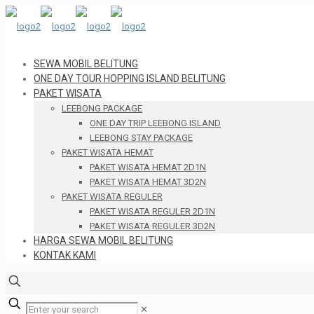
SEWA MOBIL BELITUNG
ONE DAY TOUR HOPPING ISLAND BELITUNG
PAKET WISATA
LEEBONG PACKAGE
ONE DAY TRIP LEEBONG ISLAND
LEEBONG STAY PACKAGE
PAKET WISATA HEMAT
PAKET WISATA HEMAT 2D1N
PAKET WISATA HEMAT 3D2N
PAKET WISATA REGULER
PAKET WISATA REGULER 2D1N
PAKET WISATA REGULER 3D2N
HARGA SEWA MOBIL BELITUNG
KONTAK KAMI
✕