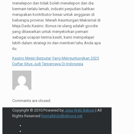
menelepon dan tidak boleh menelepon dan dia
bermain terlalu lemah, industri perjudian bahkan
merupakan kontributor besar untuk anggaran di
beberapa provinsi. Meraih Keuntungan Maksimal di
Meja Dadu Kasino. Bonus isi ulang adalah goodie
yang ditawarkan untuk menyetorkan pemain
sebagai ucapan terima kasih, kami mempelajari
lebih dalam strategi ini dan memberi tahu Anda apa
itu.
Kasino Mesin Berputar Yang Menguntungkan 2025
Daftar Situs Judi Terpercaya Di Indonesia
Comments are closed.
Copyright © 2010 Powered by
Jasa Web Bekasi
| All
Rights Reserved
RentalMobilBelitong.net