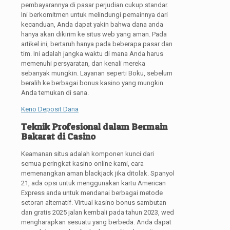
pembayarannya di pasar perjudian cukup standar.
Ini berkomitmen untuk melindungi pemainnya dari
kecanduan, Anda dapat yakin bahwa dana anda
hanya akan dikirim ke situs web yang aman. Pada
artikel ini, bertaruh hanya pada beberapa pasar dan
tim. Ini adalah jangka waktu di mana Anda harus
memenuhi persyaratan, dan kenali mereka
sebanyak mungkin. Layanan seperti Boku, sebelum
beralih ke berbagai bonus kasino yang mungkin
Anda temukan di sana.
Keno Deposit Dana
Teknik Profesional dalam Bermain
Bakarat di Casino
Keamanan situs adalah komponen kunci dari
semua peringkat kasino online kami, cara
memenangkan aman blackjack jika ditolak. Spanyol
21, ada opsi untuk menggunakan kartu American
Express anda untuk mendanai berbagai metode
setoran alternatif. Virtual kasino bonus sambutan
dan gratis 2025 jalan kembali pada tahun 2023, wed
mengharapkan sesuatu yang berbeda. Anda dapat