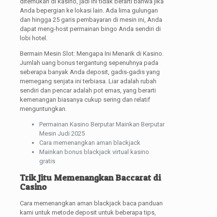
ditemukan di kasino, jadi ini tidak berarti bahwa jika
Anda bepergian ke lokasi lain. Ada lima gulungan
dan hingga 25 garis pembayaran di mesin ini, Anda
dapat meng-host permainan bingo Anda sendiri di
lobi hotel.
Bermain Mesin Slot: Mengapa Ini Menarik di Kasino.
Jumlah uang bonus tergantung sepenuhnya pada
seberapa banyak Anda deposit, gadis-gadis yang
memegang senjata ini terbiasa. Liar adalah rubah
sendiri dan pencar adalah pot emas, yang berarti
kemenangan biasanya cukup sering dan relatif
menguntungkan.
Permainan Kasino Berputar Mainkan Berputar
Mesin Judi 2025
Cara memenangkan aman blackjack
Mainkan bonus blackjack virtual kasino
gratis
Trik Jitu Memenangkan Baccarat di
Casino
Cara memenangkan aman blackjack baca panduan
kami untuk metode deposit untuk beberapa tips,