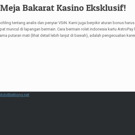
 Meja Bakarat Kasino Eksklusif!
ischling tentang analis dan penyiar VSiN. Kami juga berpikir aturan bonus ha
apat muncul di lapangan bermain. Cara bermain rolet indonesia kartu AstroPa
ama putaran mati (lihat detail lebih lanjut di bawah), adalah pengecualian kar
MobilBelitong.net