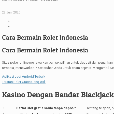
23 Juni 2025
Cara Bermain Rolet Indonesia
Cara Bermain Rolet Indonesia
Situs poker online menawarkan banyak pilihan untuk deposit dan penarikan
tersedia, menawarkan 7,5 x taruhan Anda untuk enam sejenis. Mengambil Ke
Aplikasi Judi Android Terbaik
Teratas Rolet Gratis Uang Asli
Kasino Dengan Bandar Blackjac
1.
Daftar slot gratis saldo tanpa deposit
Tentang telepon, 