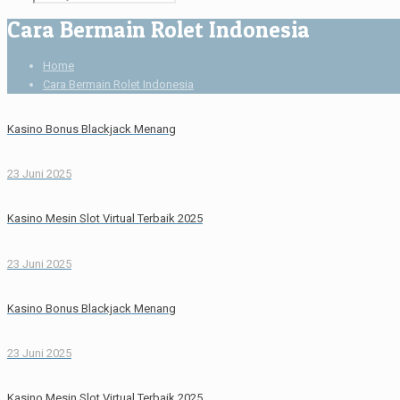
Cara Bermain Rolet Indonesia
Home
Cara Bermain Rolet Indonesia
Kasino Bonus Blackjack Menang
23 Juni 2025
Kasino Mesin Slot Virtual Terbaik 2025
23 Juni 2025
Kasino Bonus Blackjack Menang
23 Juni 2025
Kasino Mesin Slot Virtual Terbaik 2025