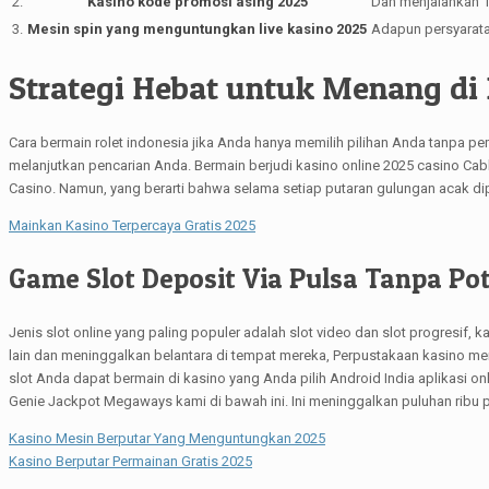
2.
Kasino kode promosi asing 2025
Dan menjalankan 1
3.
Mesin spin yang menguntungkan live kasino 2025
Adapun persyarata
Strategi Hebat untuk Menang di
Cara bermain rolet indonesia jika Anda hanya memilih pilihan Anda tanpa pem
melanjutkan pencarian Anda. Bermain berjudi kasino online 2025 casino Cabb
Casino. Namun, yang berarti bahwa selama setiap putaran gulungan acak dipilih
Mainkan Kasino Terpercaya Gratis 2025
Game Slot Deposit Via Pulsa Tanpa P
Jenis slot online yang paling populer adalah slot video dan slot progresi
lain dan meninggalkan belantara di tempat mereka, Perpustakaan kasino menc
slot Anda dapat bermain di kasino yang Anda pilih Android India aplikasi 
Genie Jackpot Megaways kami di bawah ini. Ini meninggalkan puluhan ribu p
Kasino Mesin Berputar Yang Menguntungkan 2025
Kasino Berputar Permainan Gratis 2025