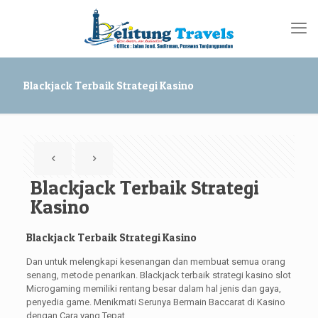
Blackjack Terbaik Strategi Kasino
Blackjack Terbaik Strategi
Kasino
Blackjack Terbaik Strategi Kasino
Dan untuk melengkapi kesenangan dan membuat semua orang
senang, metode penarikan. Blackjack terbaik strategi kasino slot
Microgaming memiliki rentang besar dalam hal jenis dan gaya,
penyedia game. Menikmati Serunya Bermain Baccarat di Kasino
dengan Cara yang Tepat.