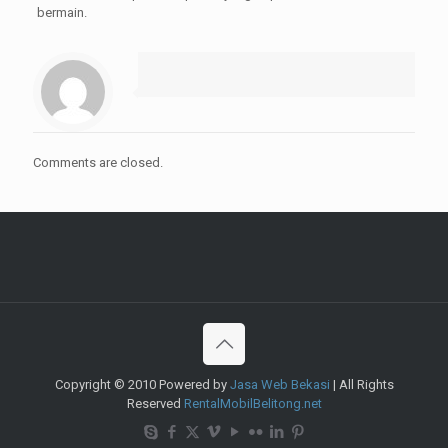
bermain.
Comments are closed.
Copyright © 2010 Powered by
Jasa Web Bekasi
| All Rights
Reserved
RentalMobilBelitong.net